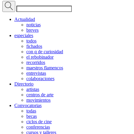
Actualidad
noticias
breves
especiales
todos
fichados
con q de curiosidad
el rebobinador
recorridos
maestros flamencos
entrevistas
colaboraciones
Directorio
artistas
centros de arte
movimientos
Convocatorias
todas
becas
ciclos de cine
conferencias
cursos y talleres