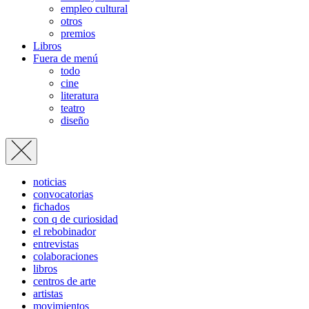
empleo cultural
otros
premios
Libros
Fuera de menú
todo
cine
literatura
teatro
diseño
noticias
convocatorias
fichados
con q de curiosidad
el rebobinador
entrevistas
colaboraciones
libros
centros de arte
artistas
movimientos