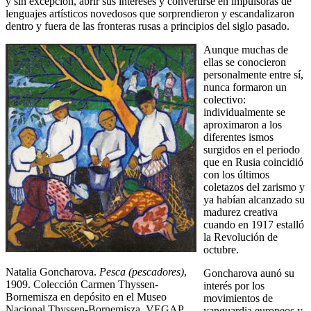
y sin excepción, abrir sus intereses y convertirse en impulsoras de
lenguajes artísticos novedosos que sorprendieron y escandalizaron
dentro y fuera de las fronteras rusas a principios del siglo pasado.
Aunque muchas de
ellas se conocieron
personalmente entre sí,
nunca formaron un
colectivo:
individualmente se
aproximaron a los
diferentes ismos
surgidos en el periodo
que en Rusia coincidió
con los últimos
coletazos del zarismo y
ya habían alcanzado su
madurez creativa
cuando en 1917 estalló
la Revolución de
octubre.
Natalia Goncharova.
Pesca (pescadores)
,
Goncharova aunó su
1909. Colección Carmen Thyssen-
interés por los
Bornemisza en depósito en el Museo
movimientos de
Nacional Thyssen-Bornemisza. VEGAP,
vanguardia europeos y