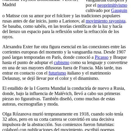
Madrid
por el
neoprimitivismo
cultivado por
Gauguin
o Matisse con su amor por el folclore y las tradiciones populares
rusas antes de dar inicio, junto a Larionov, al
movimiento rayonista
.
Se basaba, como sabéis, en las teorías científicas de la luz y hacía
del lienzo un espacio para la reflexión sobre la refracción de los
rayos.
Alexandra Exter fue otra figura esencial en las conexiones entre las
corrientes europeas del momento y la vanguardia rusa. Desde 1907
pasó largas temporadas en París, donde conoció a
Picasso
y Braque
hasta el punto de adoptar el
cubismo
como su lenguaje y convertirse
en una de sus mayores difusoras fuera de Francia. Más tarde, tras
entrar en contacto con el
futurismo
italiano y el matrimonio
Delaunay, se dejó llevar por el color y el dinamismo.
El estallido de la I Guerra Mundial la conduciría de nuevo a Rusia,
donde, bajo la influencia de Malévich, llevó a cabo sus primeras
piezas no figurativas. También diseñó, como muchas de estas
autoras, escenografías y moda.
Olga Rózanova murió tempranamente en 1918, cuando solo tenía
32 años, pero en su corta carrera se convirtió en una decisiva
impulsora de la abstracción. Sus comienzos fueron futuristas:
colaboró con publicaciones del movimiento, escribió poemas