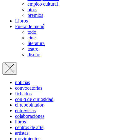
empleo cultural
otros
premios
Libros
Fuera de menú
todo
cine
literatura
teatro
diseño
noticias
convocatorias
fichados
con q de curiosidad
el rebobinador
entrevistas
colaboraciones
libros
centros de arte
artistas
movimientos