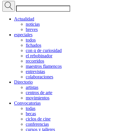
Actualidad
noticias
breves
especiales
todos
fichados
con q de curiosidad
el rebobinador
recorridos
maestros flamencos
entrevistas
colaboraciones
Directorio
artistas
centros de arte
movimientos
Convocatorias
todas
becas
ciclos de cine
conferencias
cursos y talleres