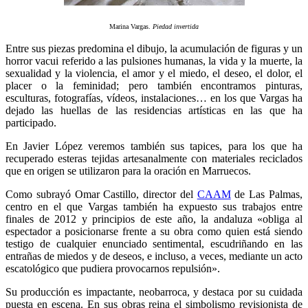
Marina Vargas.
Piedad invertida
Entre sus piezas predomina el dibujo, la acumulación de figuras y un
horror vacui referido a las pulsiones humanas, la vida y la muerte, la
sexualidad y la violencia, el amor y el miedo, el deseo, el dolor, el
placer o la feminidad; pero también encontramos pinturas,
esculturas, fotografías, vídeos, instalaciones… en los que Vargas ha
dejado las huellas de las residencias artísticas en las que ha
participado.
En Javier López veremos también sus tapices, para los que ha
recuperado esteras tejidas artesanalmente con materiales reciclados
que en origen se utilizaron para la oración en Marruecos.
Como subrayó Omar Castillo, director del
CAAM
de Las Palmas,
centro en el que Vargas también ha expuesto sus trabajos entre
finales de 2012 y principios de este año, la andaluza «obliga al
espectador a posicionarse frente a su obra como quien está siendo
testigo de cualquier enunciado sentimental, escudriñando en las
entrañas de miedos y de deseos, e incluso, a veces, mediante un acto
escatológico que pudiera provocarnos repulsión».
Su producción es impactante, neobarroca, y destaca por su cuidada
puesta en escena. En sus obras reina el simbolismo revisionista de