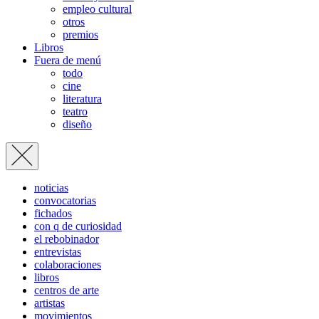
empleo cultural
otros
premios
Libros
Fuera de menú
todo
cine
literatura
teatro
diseño
noticias
convocatorias
fichados
con q de curiosidad
el rebobinador
entrevistas
colaboraciones
libros
centros de arte
artistas
movimientos