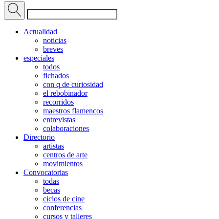
Actualidad
noticias
breves
especiales
todos
fichados
con q de curiosidad
el rebobinador
recorridos
maestros flamencos
entrevistas
colaboraciones
Directorio
artistas
centros de arte
movimientos
Convocatorias
todas
becas
ciclos de cine
conferencias
cursos y talleres