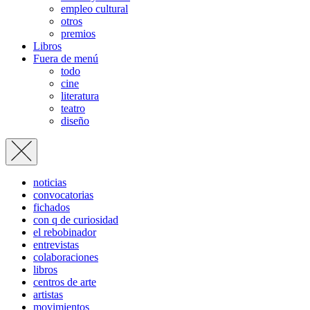
empleo cultural
otros
premios
Libros
Fuera de menú
todo
cine
literatura
teatro
diseño
noticias
convocatorias
fichados
con q de curiosidad
el rebobinador
entrevistas
colaboraciones
libros
centros de arte
artistas
movimientos