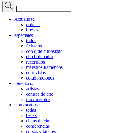
Actualidad
noticias
breves
especiales
todos
fichados
con q de curiosidad
el rebobinador
recorridos
maestros flamencos
entrevistas
colaboraciones
Directorio
artistas
centros de arte
movimientos
Convocatorias
todas
becas
ciclos de cine
conferencias
cursos y talleres