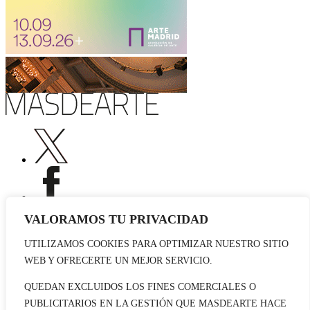
VALORAMOS TU PRIVACIDAD
UTILIZAMOS COOKIES PARA OPTIMIZAR NUESTRO SITIO
Publicidad
WEB Y OFRECERTE UN MEJOR SERVICIO.
Staff
Contacto
QUEDAN EXCLUIDOS LOS FINES COMERCIALES O
PUBLICITARIOS EN LA GESTIÓN QUE MASDEARTE HACE
© 2026 masdearte. Información de exposiciones, museos y artistas