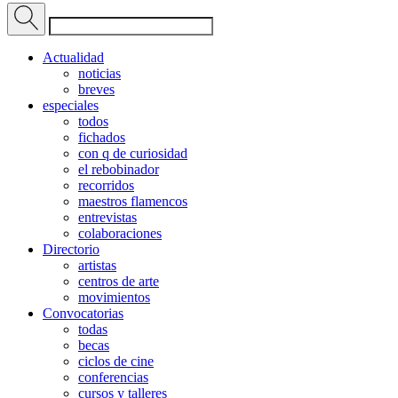
Actualidad
noticias
breves
especiales
todos
fichados
con q de curiosidad
el rebobinador
recorridos
maestros flamencos
entrevistas
colaboraciones
Directorio
artistas
centros de arte
movimientos
Convocatorias
todas
becas
ciclos de cine
conferencias
cursos y talleres