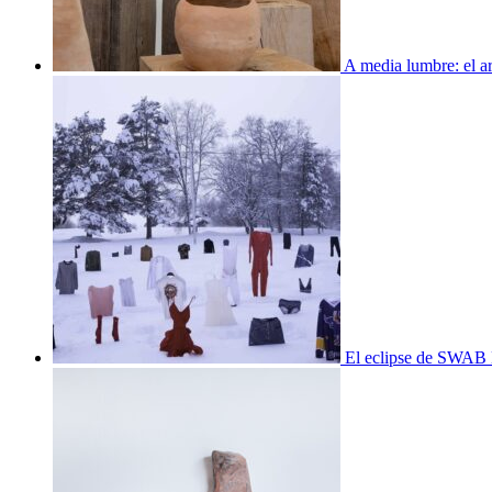
A media lumbre: el ar
El eclipse de SWAB 