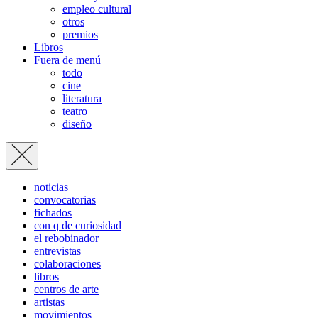
empleo cultural
otros
premios
Libros
Fuera de menú
todo
cine
literatura
teatro
diseño
noticias
convocatorias
fichados
con q de curiosidad
el rebobinador
entrevistas
colaboraciones
libros
centros de arte
artistas
movimientos