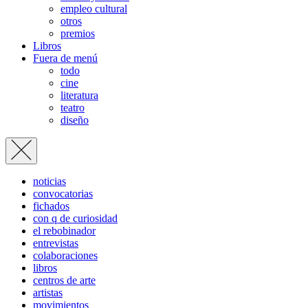
empleo cultural
otros
premios
Libros
Fuera de menú
todo
cine
literatura
teatro
diseño
noticias
convocatorias
fichados
con q de curiosidad
el rebobinador
entrevistas
colaboraciones
libros
centros de arte
artistas
movimientos