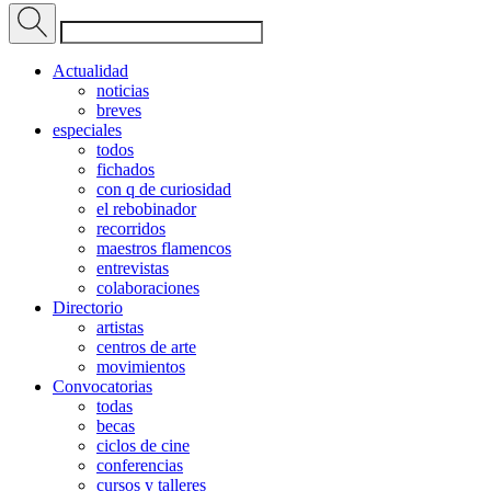
Actualidad
noticias
breves
especiales
todos
fichados
con q de curiosidad
el rebobinador
recorridos
maestros flamencos
entrevistas
colaboraciones
Directorio
artistas
centros de arte
movimientos
Convocatorias
todas
becas
ciclos de cine
conferencias
cursos y talleres