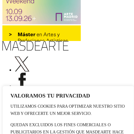
VALORAMOS TU PRIVACIDAD
UTILIZAMOS COOKIES PARA OPTIMIZAR NUESTRO SITIO
Publicidad
WEB Y OFRECERTE UN MEJOR SERVICIO.
Staff
Contacto
QUEDAN EXCLUIDOS LOS FINES COMERCIALES O
PUBLICITARIOS EN LA GESTIÓN QUE MASDEARTE HACE
© 2026 masdearte. Información de exposiciones, museos y artistas