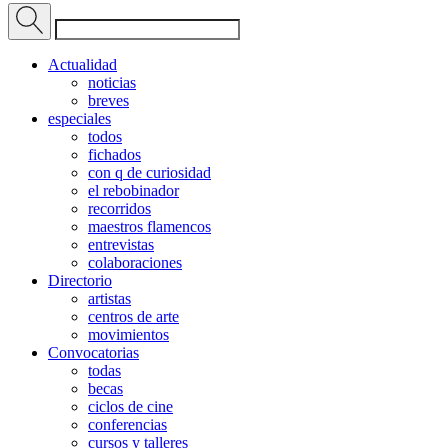
Actualidad
noticias
breves
especiales
todos
fichados
con q de curiosidad
el rebobinador
recorridos
maestros flamencos
entrevistas
colaboraciones
Directorio
artistas
centros de arte
movimientos
Convocatorias
todas
becas
ciclos de cine
conferencias
cursos y talleres