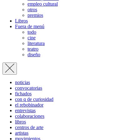
empleo cultural
otros
premios
Libros
Fuera de menú
todo
cine
literatura
teatro
diseño
noticias
convocatorias
fichados
con q de curiosidad
el rebobinador
entrevistas
colaboraciones
libros
centros de arte
artistas
movimientos