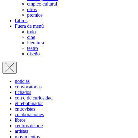
empleo cultural
otros
premios
Libros
Fuera de menú
todo
cine
literatura
teatro
diseño
noticias
convocatorias
fichados
con q de curiosidad
el rebobinador
entrevistas
colaboraciones
libros
centros de arte
artistas
movimientos