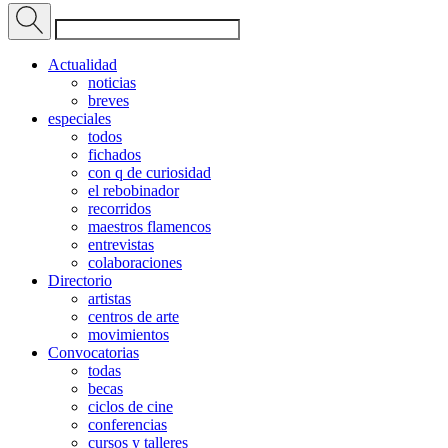
Actualidad
noticias
breves
especiales
todos
fichados
con q de curiosidad
el rebobinador
recorridos
maestros flamencos
entrevistas
colaboraciones
Directorio
artistas
centros de arte
movimientos
Convocatorias
todas
becas
ciclos de cine
conferencias
cursos y talleres