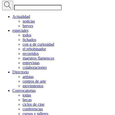
Actualidad
noticias
breves
especiales
todos
fichados
con q de curiosidad
el rebobinador
recorridos
maestros flamencos
entrevistas
colaboraciones
Directorio
artistas
centros de arte
movimientos
Convocatorias
todas
becas
ciclos de cine
conferencias
cursos y talleres