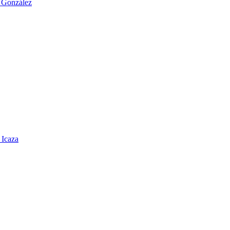
o González
 Icaza