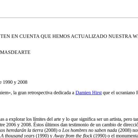
. TEN EN CUENTA QUE HEMOS ACTUALIZADO NUESTRA W
E MASDEARTE
re 1990 y 2008
em», la gran retrospectiva dedicada a
Damien Hirst
que el ucraniano 
a explorar los límites del arte y lo que significa ser un artista, pero ta
ntre 2006 y 2008. Éstos últimos dan testimonio de un cambio de direcció
os heredarán la tierra
(2008) o
Los hombres no saben nada
(2008) nos
s
A thousand years
(1990) y
Away from the flock
(1990) o el monumental