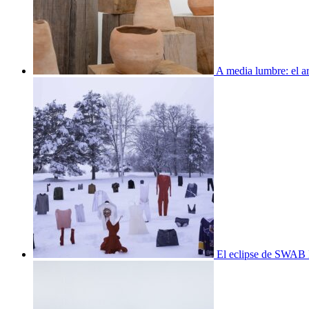
A media lumbre: el ar
El eclipse de SWAB 