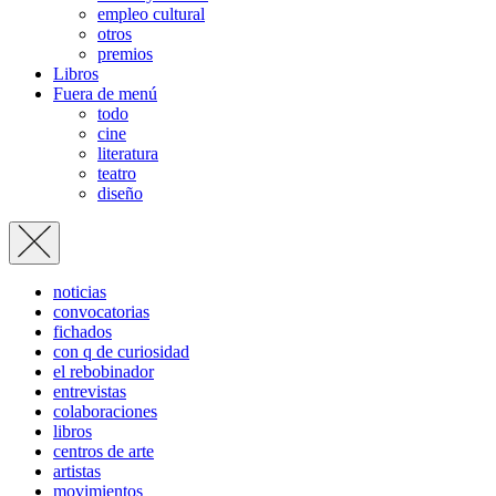
empleo cultural
otros
premios
Libros
Fuera de menú
todo
cine
literatura
teatro
diseño
noticias
convocatorias
fichados
con q de curiosidad
el rebobinador
entrevistas
colaboraciones
libros
centros de arte
artistas
movimientos