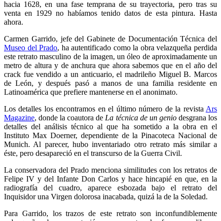
hacia 1628, en una fase temprana de su trayectoria, pero tras su
venta en 1929 no habíamos tenido datos de esta pintura. Hasta
ahora.
Carmen Garrido, jefe del Gabinete de Documentación Técnica del
Museo del Prado
, ha autentificado como la obra velazqueña perdida
este retrato masculino de la imagen, un óleo de aproximadamente un
metro de altura y de anchura que ahora sabemos que en el año del
crack fue vendido a un anticuario, el madrileño Miguel B. Marcos
de León, y después pasó a manos de una familia residente en
Latinoamérica que prefiere mantenerse en el anonimato.
Los detalles los encontramos en el último número de la revista
Ars
Magazine
, donde la coautora de
La técnica de un genio
desgrana los
detalles del análisis técnico al que ha sometido a la obra en el
Instituto Max Doerner, dependiente de la Pinacoteca Nacional de
Munich. Al parecer, hubo inventariado otro retrato más similar a
éste, pero desapareció en el transcurso de la Guerra Civil.
La conservadora del Prado menciona similitudes con los retratos de
Felipe IV y del Infante Don Carlos y hace hincapié en que, en la
radiografía del cuadro, aparece esbozada bajo el retrato del
Inquisidor una Virgen dolorosa inacabada, quizá la de la Soledad.
Para Garrido, los trazos de este retrato son inconfundiblemente