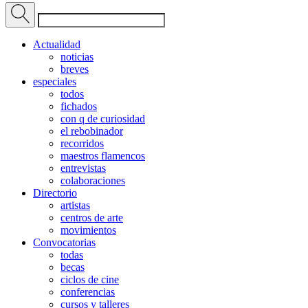
Actualidad
noticias
breves
especiales
todos
fichados
con q de curiosidad
el rebobinador
recorridos
maestros flamencos
entrevistas
colaboraciones
Directorio
artistas
centros de arte
movimientos
Convocatorias
todas
becas
ciclos de cine
conferencias
cursos y talleres