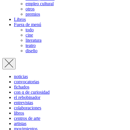
empleo cultural
otros
premios
Libros
Fuera de menú
todo
cine
literatura
teatro
diseño
noticias
convocatorias
fichados
con q de curiosidad
el rebobinador
entrevistas
colaboraciones
libros
centros de arte
artistas
movimientos