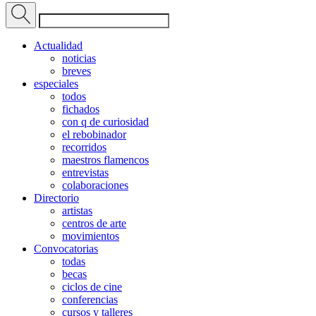
Actualidad
noticias
breves
especiales
todos
fichados
con q de curiosidad
el rebobinador
recorridos
maestros flamencos
entrevistas
colaboraciones
Directorio
artistas
centros de arte
movimientos
Convocatorias
todas
becas
ciclos de cine
conferencias
cursos y talleres