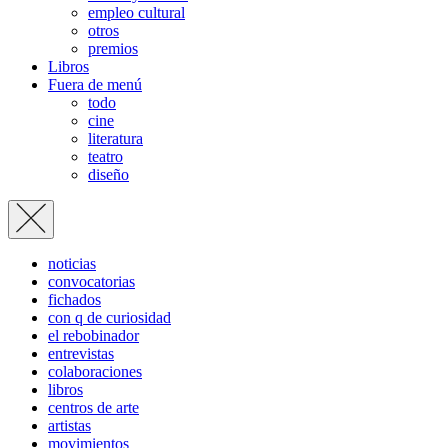
empleo cultural
otros
premios
Libros
Fuera de menú
todo
cine
literatura
teatro
diseño
noticias
convocatorias
fichados
con q de curiosidad
el rebobinador
entrevistas
colaboraciones
libros
centros de arte
artistas
movimientos