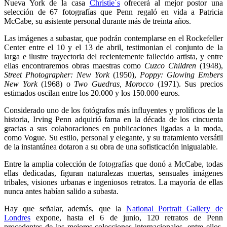
Nueva York de la casa
Christie´s
ofrecerá al mejor postor una
selección de 67 fotografías que Penn regaló en vida a Patricia
McCabe, su asistente personal durante más de treinta años.
Las imágenes a subastar, que podrán contemplarse en el Rockefeller
Center entre el 10 y el 13 de abril, testimonian el conjunto de la
larga e ilustre trayectoria del recientemente fallecido artista, y entre
ellas encontraremos obras maestras como
Cuzco Children
(1948),
Street Photographer: New York
(1950),
Poppy: Glowing Embers
New York
(1968) o
Two Guedras, Morocco
(1971). Sus precios
estimados oscilan entre los 20.000 y los 150.000 euros.
Considerado uno de los fotógrafos más influyentes y prolíficos de la
historia, Irving Penn adquirió fama en la década de los cincuenta
gracias a sus colaboraciones en publicaciones ligadas a la moda,
como Vogue. Su estilo, personal y elegante, y su tratamiento versátil
de la instantánea dotaron a su obra de una sofisticación inigualable.
Entre la amplia colección de fotografías que donó a McCabe, todas
ellas dedicadas, figuran naturalezas muertas, sensuales imágenes
tribales, visiones urbanas e ingeniosos retratos. La mayoría de ellas
nunca antes habían salido a subasta.
Hay que señalar, además, que la
National Portrait Gallery de
Londres
expone, hasta el 6 de junio, 120 retratos de Penn
procedentes de las mejores colecciones internacionales, entre ellos,