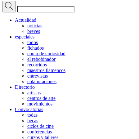
Actualidad
noticias
breves
especiales
todos
fichados
con q de curiosidad
el rebobinador
recorridos
maestros flamencos
entrevistas
colaboraciones
Directorio
artistas
centros de arte
movimientos
Convocatorias
todas
becas
ciclos de cine
conferencias
cursos y talleres