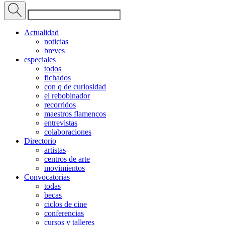
Actualidad
noticias
breves
especiales
todos
fichados
con q de curiosidad
el rebobinador
recorridos
maestros flamencos
entrevistas
colaboraciones
Directorio
artistas
centros de arte
movimientos
Convocatorias
todas
becas
ciclos de cine
conferencias
cursos y talleres