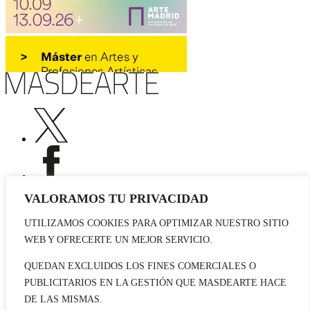
VALORAMOS TU PRIVACIDAD
UTILIZAMOS COOKIES PARA OPTIMIZAR NUESTRO SITIO
Publicidad
WEB Y OFRECERTE UN MEJOR SERVICIO.
Staff
Contacto
QUEDAN EXCLUIDOS LOS FINES COMERCIALES O
PUBLICITARIOS EN LA GESTIÓN QUE MASDEARTE HACE
© 2026 masdearte. Información de exposiciones, museos y artistas
DE LAS MISMAS.
Aviso legal