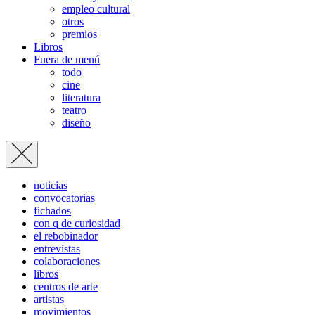
empleo cultural
otros
premios
Libros
Fuera de menú
todo
cine
literatura
teatro
diseño
noticias
convocatorias
fichados
con q de curiosidad
el rebobinador
entrevistas
colaboraciones
libros
centros de arte
artistas
movimientos