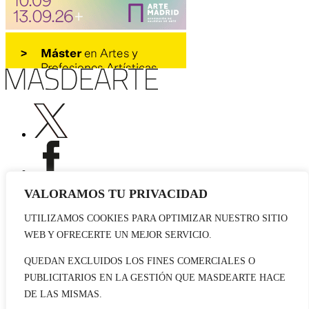
VALORAMOS TU PRIVACIDAD
UTILIZAMOS COOKIES PARA OPTIMIZAR NUESTRO SITIO
Publicidad
WEB Y OFRECERTE UN MEJOR SERVICIO.
Staff
Contacto
QUEDAN EXCLUIDOS LOS FINES COMERCIALES O
PUBLICITARIOS EN LA GESTIÓN QUE MASDEARTE HACE
© 2026 masdearte. Información de exposiciones, museos y artistas
DE LAS MISMAS.
Aviso legal