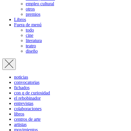
empleo cultural
otros
premios
Libros
Fuera de menú
todo
cine
literatura
teatro
diseño
noticias
convocatorias
fichados
con q de curiosidad
el rebobinador
entrevistas
colaboraciones
libros
centros de arte
artistas
movimientos