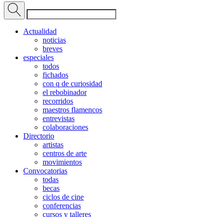
Actualidad
noticias
breves
especiales
todos
fichados
con q de curiosidad
el rebobinador
recorridos
maestros flamencos
entrevistas
colaboraciones
Directorio
artistas
centros de arte
movimientos
Convocatorias
todas
becas
ciclos de cine
conferencias
cursos y talleres