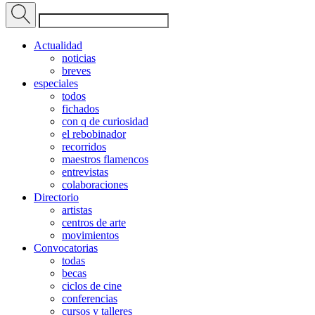
Actualidad
noticias
breves
especiales
todos
fichados
con q de curiosidad
el rebobinador
recorridos
maestros flamencos
entrevistas
colaboraciones
Directorio
artistas
centros de arte
movimientos
Convocatorias
todas
becas
ciclos de cine
conferencias
cursos y talleres