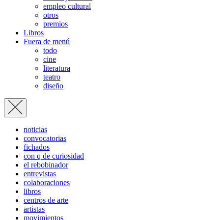
empleo cultural
otros
premios
Libros
Fuera de menú
todo
cine
literatura
teatro
diseño
noticias
convocatorias
fichados
con q de curiosidad
el rebobinador
entrevistas
colaboraciones
libros
centros de arte
artistas
movimientos