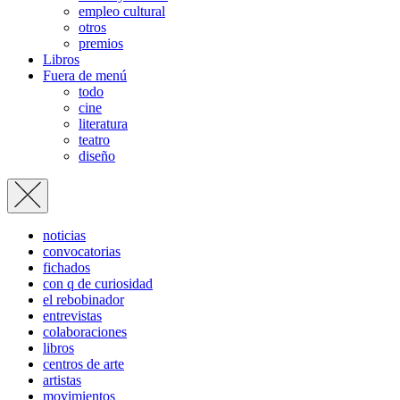
empleo cultural
otros
premios
Libros
Fuera de menú
todo
cine
literatura
teatro
diseño
noticias
convocatorias
fichados
con q de curiosidad
el rebobinador
entrevistas
colaboraciones
libros
centros de arte
artistas
movimientos