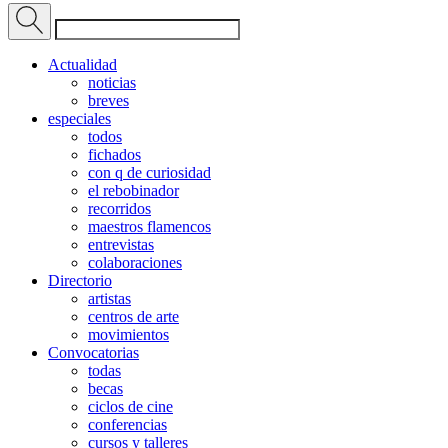
Actualidad
noticias
breves
especiales
todos
fichados
con q de curiosidad
el rebobinador
recorridos
maestros flamencos
entrevistas
colaboraciones
Directorio
artistas
centros de arte
movimientos
Convocatorias
todas
becas
ciclos de cine
conferencias
cursos y talleres