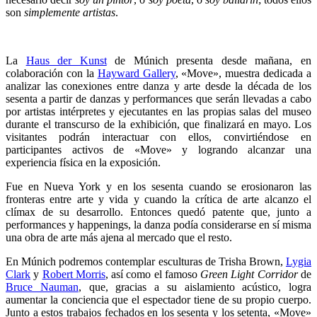
son
simplemente artistas
.
La
Haus der Kunst
de Múnich presenta desde mañana, en
colaboración con la
Hayward Gallery
, «Move», muestra dedicada a
analizar las conexiones entre danza y arte desde la década de los
sesenta a partir de danzas y performances que serán llevadas a cabo
por artistas intérpretes y ejecutantes en las propias salas del museo
durante el transcurso de la exhibición, que finalizará en mayo. Los
visitantes podrán interactuar con ellos, convirtiéndose en
participantes activos de «Move» y logrando alcanzar una
experiencia física en la exposición.
Fue en Nueva York y en los sesenta cuando se erosionaron las
fronteras entre arte y vida y cuando la crítica de arte alcanzo el
clímax de su desarrollo. Entonces quedó patente que, junto a
performances y happenings, la danza podía considerarse en sí misma
una obra de arte más ajena al mercado que el resto.
En Múnich podremos contemplar esculturas de Trisha Brown,
Lygia
Clark
y
Robert Morris
, así como el famoso
Green Light Corridor
de
Bruce Nauman
, que, gracias a su aislamiento acústico, logra
aumentar la conciencia que el espectador tiene de su propio cuerpo.
Junto a estos trabajos fechados en los sesenta y los setenta, «Move»