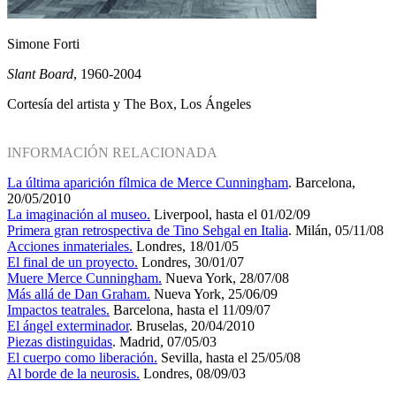
Simone Forti
Slant Board
, 1960-2004
Cortesía del artista y The Box, Los Ángeles
INFORMACIÓN RELACIONADA
La última aparición fílmica de Merce Cunningham
. Barcelona,
20/05/2010
La imaginación al museo.
Liverpool, hasta el 01/02/09
Primera gran retrospectiva de Tino Sehgal en Italia
. Milán, 05/11/08
Acciones inmateriales.
Londres, 18/01/05
El final de un proyecto.
Londres, 30/01/07
Muere Merce Cunningham.
Nueva York, 28/07/08
Más allá de Dan Graham.
Nueva York, 25/06/09
Impactos teatrales.
Barcelona, hasta el 11/09/07
El ángel exterminador
. Bruselas, 20/04/2010
Piezas distinguidas
. Madrid, 07/05/03
El cuerpo como liberación.
Sevilla, hasta el 25/05/08
Al borde de la neurosis.
Londres, 08/09/03