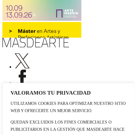
VALORAMOS TU PRIVACIDAD
UTILIZAMOS COOKIES PARA OPTIMIZAR NUESTRO SITIO
Publicidad
WEB Y OFRECERTE UN MEJOR SERVICIO.
Staff
Contacto
QUEDAN EXCLUIDOS LOS FINES COMERCIALES O
PUBLICITARIOS EN LA GESTIÓN QUE MASDEARTE HACE
© 2026 masdearte. Información de exposiciones, museos y artistas