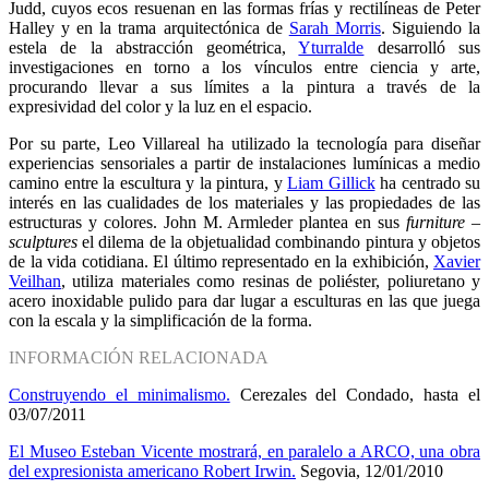
Judd, cuyos ecos resuenan en las formas frías y rectilíneas de Peter
Halley y en la trama arquitectónica de
Sarah Morris
. Siguiendo la
estela de la abstracción geométrica,
Yturralde
desarrolló sus
investigaciones en torno a los vínculos entre ciencia y arte,
procurando llevar a sus límites a la pintura a través de la
expresividad del color y la luz en el espacio.
Por su parte, Leo Villareal ha utilizado la tecnología para diseñar
experiencias sensoriales a partir de instalaciones lumínicas a medio
camino entre la escultura y la pintura, y
Liam Gillick
ha centrado su
interés en las cualidades de los materiales y las propiedades de las
estructuras y colores. John M. Armleder plantea en sus
furniture –
sculptures
el dilema de la objetualidad combinando pintura y objetos
de la vida cotidiana. El último representado en la exhibición,
Xavier
Veilhan
, utiliza materiales como resinas de poliéster, poliuretano y
acero inoxidable pulido para dar lugar a esculturas en las que juega
con la escala y la simplificación de la forma.
INFORMACIÓN RELACIONADA
Construyendo el minimalismo.
Cerezales del Condado, hasta el
03/07/2011
El Museo Esteban Vicente mostrará, en paralelo a ARCO, una obra
del expresionista americano Robert Irwin.
Segovia, 12/01/2010