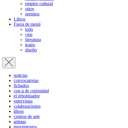
empleo cultural
otros
premios
Libros
Fuera de menú
todo
cine
literatura
teatro
diseño
noticias
convocatorias
fichados
con q de curiosidad
el rebobinador
entrevistas
colaboraciones
libros
centros de arte
artistas
movimientos