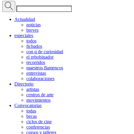
Actualidad
noticias
breves
especiales
todos
fichados
con q de curiosidad
el rebobinador
recorridos
maestros flamencos
entrevistas
colaboraciones
Directorio
artistas
centros de arte
movimientos
Convocatorias
todas
becas
ciclos de cine
conferencias
cursos y talleres