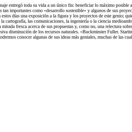
onaje entregó toda su vida a un único fin: beneficiar lo máximo posibl
s tan importantes como «desarrollo sostenible» y algunos de sus proyect
 estos días una exposición a la figura y los proyectos de este genio; q
e, la cartografía, las comunicaciones, la ingeniería o la ciencia medioam
mirada fresca acerca de sus propuestas y, como no, una relectura sobre 
resiva disminución de los recursos naturales. «Buckminster Fuller. Start
s podremos conocer algunas de sus ideas más geniales, muchas de las cua