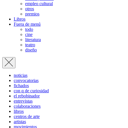
empleo cultural
otros
premios
Libros
Fuera de menú
todo
cine
literatura
teatro
diseño
noticias
convocatorias
fichados
con q de curiosidad
el rebobinador
entrevistas
colaboraciones
libros
centros de arte
artistas
movimientos