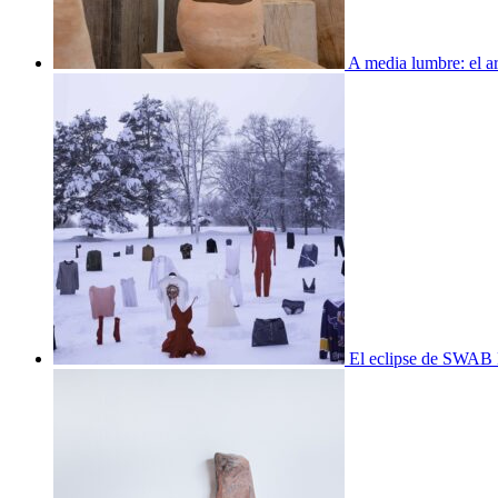
A media lumbre: el ar
El eclipse de SWAB 