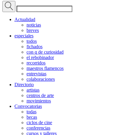
Actualidad
noticias
breves
especiales
todos
fichados
con q de curiosidad
el rebobinador
recorridos
maestros flamencos
entrevistas
colaboraciones
Directorio
artistas
centros de arte
movimientos
Convocatorias
todas
becas
ciclos de cine
conferencias
cursos y talleres