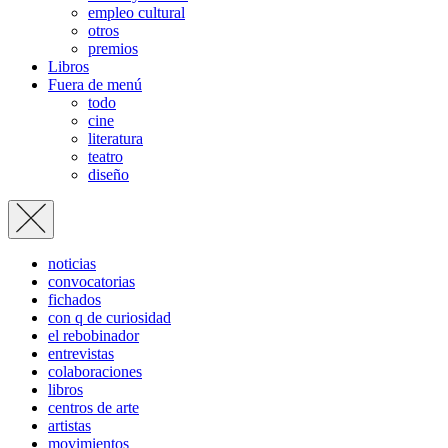
empleo cultural
otros
premios
Libros
Fuera de menú
todo
cine
literatura
teatro
diseño
noticias
convocatorias
fichados
con q de curiosidad
el rebobinador
entrevistas
colaboraciones
libros
centros de arte
artistas
movimientos