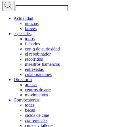
Actualidad
noticias
breves
especiales
todos
fichados
con q de curiosidad
el rebobinador
recorridos
maestros flamencos
entrevistas
colaboraciones
Directorio
artistas
centros de arte
movimientos
Convocatorias
todas
becas
ciclos de cine
conferencias
cursos y talleres