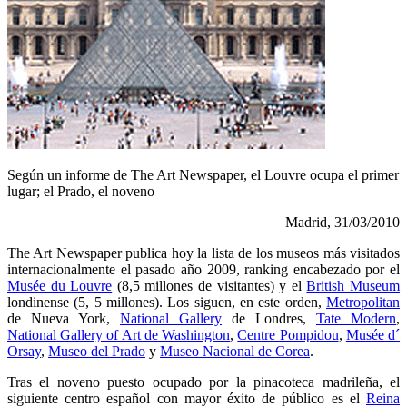
Según un informe de The Art Newspaper, el Louvre ocupa el primer
lugar; el Prado, el noveno
Madrid, 31/03/2010
The Art Newspaper publica hoy la lista de los museos más visitados
internacionalmente el pasado año 2009, ranking encabezado por el
Musée du Louvre
(8,5 millones de visitantes) y el
British Museum
londinense (5, 5 millones). Los siguen, en este orden,
Metropolitan
de Nueva York,
National Gallery
de Londres,
Tate Modern
,
National Gallery of Art de Washington
,
Centre Pompidou
,
Musée d´
Orsay
,
Museo del Prado
y
Museo Nacional de Corea
.
Tras el noveno puesto ocupado por la pinacoteca madrileña, el
siguiente centro español con mayor éxito de público es el
Reina