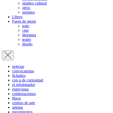
empleo cultural
otros
premios
Libros
Fuera de menú
todo
cine
literatura
teatro
diseño
noticias
convocatorias
fichados
con q de curiosidad
el rebobinador
entrevistas
colaboraciones
libros
centros de arte
artistas
movimientos