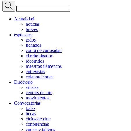
Actualidad
noticias
breves
especiales
todos
fichados
con q de curiosidad
el rebobinador
recorridos
maestros flamencos
entrevistas
colaboraciones
Directorio
artistas
centros de arte
movimientos
Convocatorias
todas
becas
ciclos de cine
conferencias
cursos y talleres