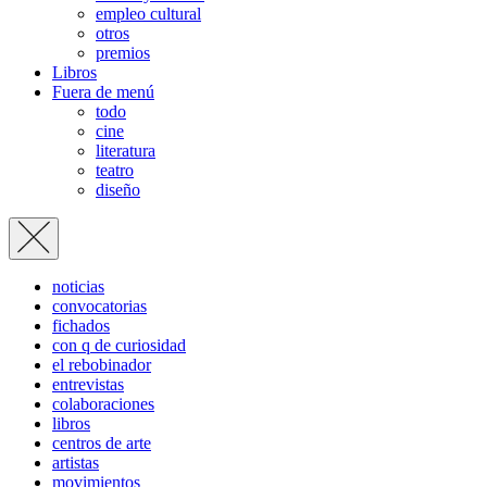
empleo cultural
otros
premios
Libros
Fuera de menú
todo
cine
literatura
teatro
diseño
noticias
convocatorias
fichados
con q de curiosidad
el rebobinador
entrevistas
colaboraciones
libros
centros de arte
artistas
movimientos