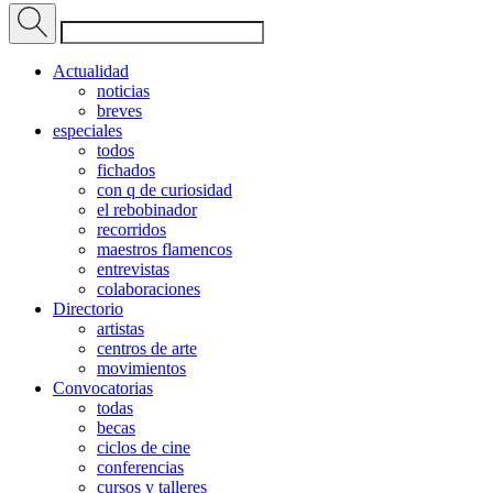
Actualidad
noticias
breves
especiales
todos
fichados
con q de curiosidad
el rebobinador
recorridos
maestros flamencos
entrevistas
colaboraciones
Directorio
artistas
centros de arte
movimientos
Convocatorias
todas
becas
ciclos de cine
conferencias
cursos y talleres