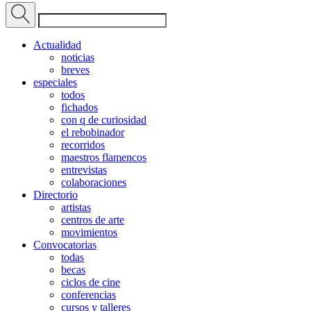
Actualidad
noticias
breves
especiales
todos
fichados
con q de curiosidad
el rebobinador
recorridos
maestros flamencos
entrevistas
colaboraciones
Directorio
artistas
centros de arte
movimientos
Convocatorias
todas
becas
ciclos de cine
conferencias
cursos y talleres