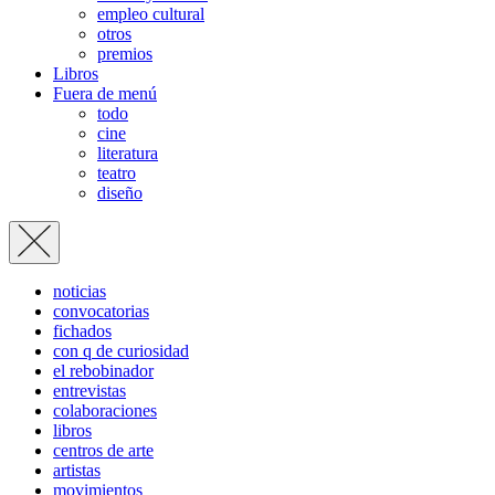
empleo cultural
otros
premios
Libros
Fuera de menú
todo
cine
literatura
teatro
diseño
noticias
convocatorias
fichados
con q de curiosidad
el rebobinador
entrevistas
colaboraciones
libros
centros de arte
artistas
movimientos