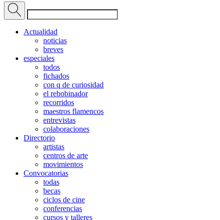
Actualidad
noticias
breves
especiales
todos
fichados
con q de curiosidad
el rebobinador
recorridos
maestros flamencos
entrevistas
colaboraciones
Directorio
artistas
centros de arte
movimientos
Convocatorias
todas
becas
ciclos de cine
conferencias
cursos y talleres