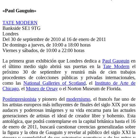
«Paul Gauguin»
TATE MODERN
Bankside SE1 9TG
Londres
Del 30 de septiembre de 2010 al 16 de enero de 2011
De domingo a jueves, de 10:00 a 18:00 horas
Viernes y sábados, de 10:00 a 22:00 horas
La primera gran exhibición que Londres dedica a
Paul Gauguin
en
el último medio siglo abrirá sus puertas en la
Tate Modern
el
próximo 30 de septiembre y reunirá más de cien trabajos
procedentes de colecciones públicas y privadas internacionales,
como las
National Galleries of Scotland
, el
Instituto de Arte de
Chicago
, el
Museo de Orsay
o el Norton Museum de Florida.
Postimpresionista
y pionero del
modernismo
, el francés fue uno de
los artistas europeos más influyentes de finales del siglo XIX por sus
audaces y poderosas imágenes y su vida encarna para las actuales
generaciones de artistas el ideal de creador libre y bohemio. Esta
antológica, que podrá contemplarse en la capital británica hasta el 16
de enero de 2011, buscará cuestionar creencias generalizadas sobre
la figura y la obra de Gauguin y revelar al público del siglo XXI la
riqueza y complejidad de sus estrategias narrativas y de los mitos y