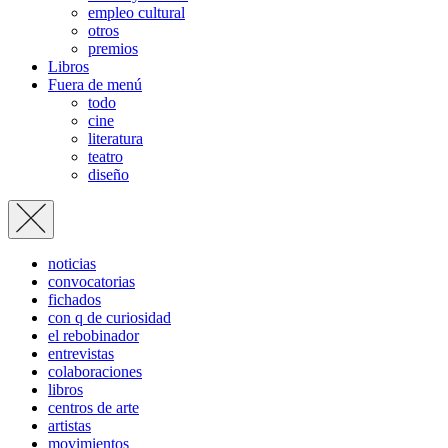
empleo cultural
otros
premios
Libros
Fuera de menú
todo
cine
literatura
teatro
diseño
noticias
convocatorias
fichados
con q de curiosidad
el rebobinador
entrevistas
colaboraciones
libros
centros de arte
artistas
movimientos