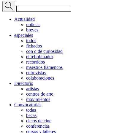
Actualidad
noticias
breves
especiales
todos
fichados
con q de curiosidad
el rebobinador
recorridos
maestros flamencos
entrevistas
colaboraciones
Directorio
artistas
centros de arte
movimientos
Convocatorias
todas
becas
ciclos de cine
conferencias
cursos y talleres