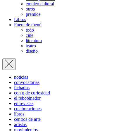
empleo cultural
otros
premios
Libros
Fuera de menú
todo
cine
literatura
teatro
diseño
noticias
convocatorias
fichados
con q de curiosidad
el rebobinador
entrevistas
colaboraciones
libros
centros de arte
artistas
movimientos