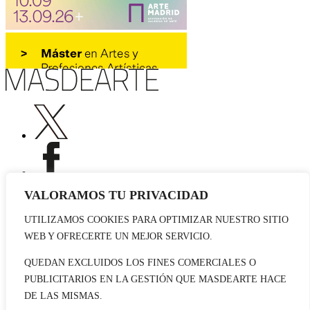
VALORAMOS TU PRIVACIDAD
UTILIZAMOS COOKIES PARA OPTIMIZAR NUESTRO SITIO
Publicidad
WEB Y OFRECERTE UN MEJOR SERVICIO.
Staff
Contacto
QUEDAN EXCLUIDOS LOS FINES COMERCIALES O
PUBLICITARIOS EN LA GESTIÓN QUE MASDEARTE HACE
© 2026 masdearte. Información de exposiciones, museos y artistas
DE LAS MISMAS.
Aviso legal