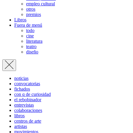
empleo cultural
otros
premios
Libros
Fuera de menú
todo
cine
literatura
teatro
diseño
noticias
convocatorias
fichados
con q de curiosidad
el rebobinador
entrevistas
colaboraciones
libros
centros de arte
artistas
movimientos