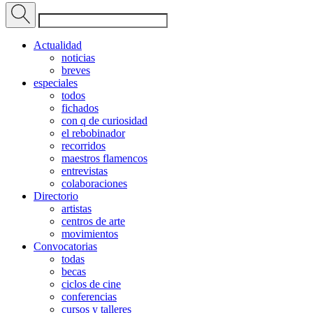
Actualidad
noticias
breves
especiales
todos
fichados
con q de curiosidad
el rebobinador
recorridos
maestros flamencos
entrevistas
colaboraciones
Directorio
artistas
centros de arte
movimientos
Convocatorias
todas
becas
ciclos de cine
conferencias
cursos y talleres