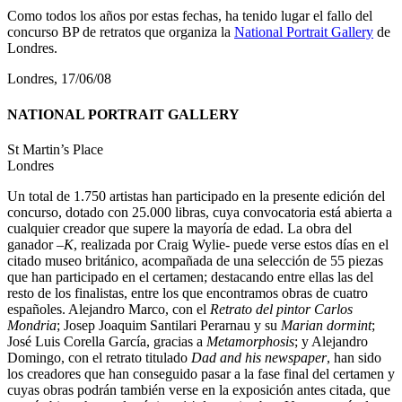
Como todos los años por estas fechas, ha tenido lugar el fallo del
concurso BP de retratos que organiza la
National Portrait Gallery
de
Londres.
Londres, 17/06/08
NATIONAL PORTRAIT GALLERY
St Martin’s Place
Londres
Un total de 1.750 artistas han participado en la presente edición del
concurso, dotado con 25.000 libras, cuya convocatoria está abierta a
cualquier creador que supere la mayoría de edad. La obra del
ganador –
K
, realizada por Craig Wylie- puede verse estos días en el
citado museo británico, acompañada de una selección de 55 piezas
que han participado en el certamen; destacando entre ellas las del
resto de los finalistas, entre los que encontramos obras de cuatro
españoles. Alejandro Marco, con el
Retrato del pintor Carlos
Mondria
; Josep Joaquim Santilari Perarnau y su
Marian dormint
;
José Luis Corella García, gracias a
Metamorphosis
; y Alejandro
Domingo, con el retrato titulado
Dad and his newspaper
, han sido
los creadores que han conseguido pasar a la fase final del certamen y
cuyas obras podrán también verse en la exposición antes citada, que