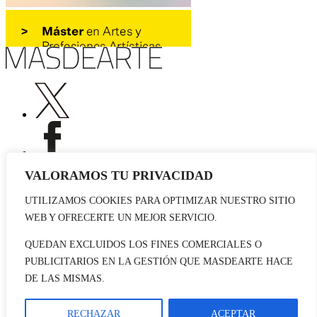
VALORAMOS TU PRIVACIDAD
UTILIZAMOS COOKIES PARA OPTIMIZAR NUESTRO SITIO
Publicidad
WEB Y OFRECERTE UN MEJOR SERVICIO.
Staff
Contacto
QUEDAN EXCLUIDOS LOS FINES COMERCIALES O
PUBLICITARIOS EN LA GESTIÓN QUE MASDEARTE HACE
© 2026 masdearte. Información de exposiciones, museos y artistas
DE LAS MISMAS.
Aviso legal
Política de cookies
Política de Privacidad
RECHAZAR
ACEPTAR