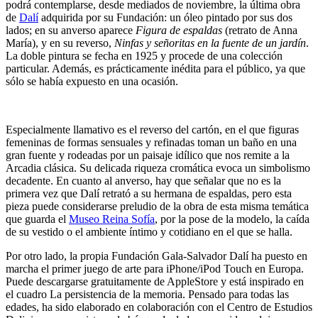
podrá contemplarse, desde mediados de noviembre, la última obra
de
Dalí
adquirida por su Fundación: un óleo pintado por sus dos
lados; en su anverso aparece
Figura de espaldas
(retrato de Anna
María), y en su reverso,
Ninfas y señoritas en la fuente de un jardín
.
La doble pintura se fecha en 1925 y procede de una colección
particular. Además, es prácticamente inédita para el público, ya que
sólo se había expuesto en una ocasión.
Especialmente llamativo es el reverso del cartón, en el que figuras
femeninas de formas sensuales y refinadas toman un baño en una
gran fuente y rodeadas por un paisaje idílico que nos remite a la
Arcadia clásica. Su delicada riqueza cromática evoca un simbolismo
decadente. En cuanto al anverso, hay que señalar que no es la
primera vez que Dalí retrató a su hermana de espaldas, pero esta
pieza puede considerarse preludio de la obra de esta misma temática
que guarda el
Museo Reina Sofía
, por la pose de la modelo, la caída
de su vestido o el ambiente íntimo y cotidiano en el que se halla.
Por otro lado, la propia Fundación Gala-Salvador Dalí ha puesto en
marcha el primer juego de arte para iPhone/iPod Touch en Europa.
Puede descargarse gratuitamente de AppleStore y está inspirado en
el cuadro La persistencia de la memoria. Pensado para todas las
edades, ha sido elaborado en colaboración con el Centro de Estudios