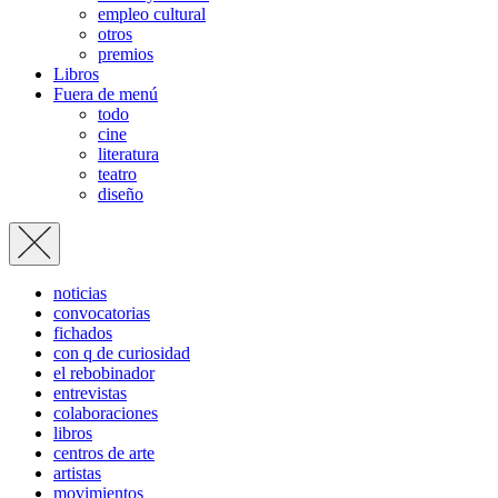
empleo cultural
otros
premios
Libros
Fuera de menú
todo
cine
literatura
teatro
diseño
noticias
convocatorias
fichados
con q de curiosidad
el rebobinador
entrevistas
colaboraciones
libros
centros de arte
artistas
movimientos