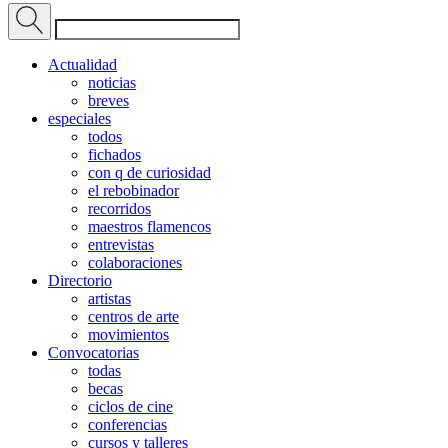
Actualidad
noticias
breves
especiales
todos
fichados
con q de curiosidad
el rebobinador
recorridos
maestros flamencos
entrevistas
colaboraciones
Directorio
artistas
centros de arte
movimientos
Convocatorias
todas
becas
ciclos de cine
conferencias
cursos y talleres