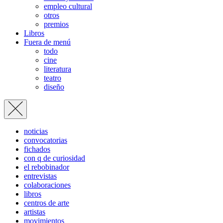
empleo cultural
otros
premios
Libros
Fuera de menú
todo
cine
literatura
teatro
diseño
noticias
convocatorias
fichados
con q de curiosidad
el rebobinador
entrevistas
colaboraciones
libros
centros de arte
artistas
movimientos