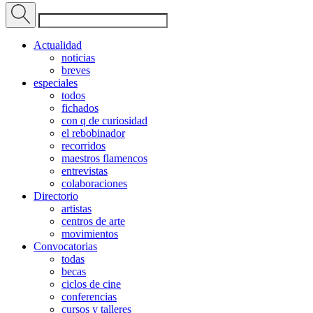
Actualidad
noticias
breves
especiales
todos
fichados
con q de curiosidad
el rebobinador
recorridos
maestros flamencos
entrevistas
colaboraciones
Directorio
artistas
centros de arte
movimientos
Convocatorias
todas
becas
ciclos de cine
conferencias
cursos y talleres