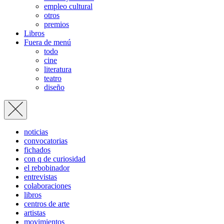
empleo cultural
otros
premios
Libros
Fuera de menú
todo
cine
literatura
teatro
diseño
noticias
convocatorias
fichados
con q de curiosidad
el rebobinador
entrevistas
colaboraciones
libros
centros de arte
artistas
movimientos