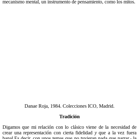
Danae Roja, 1984. Colecciones ICO, Madrid.
Tradición
Digamos que mi relación con lo clásico viene de la necesidad de
crear una representación con cierta fidelidad
y
que a la vez fuera
banal.Es decir, con unos temas que no tuvieran nada que narrar,- la
gente diría ¡Ah el Ingres!- resolvías el verdadero tema del cuadro,
que era para mi el espacio de una habitación llena de energía. Para
ello es necesario que no te cuestiones que es lo que se está contando,
sino tener un desinterés por lo que puedas narrar en la pintura.
OTROS CONTENIDOS EN MASDEARTE