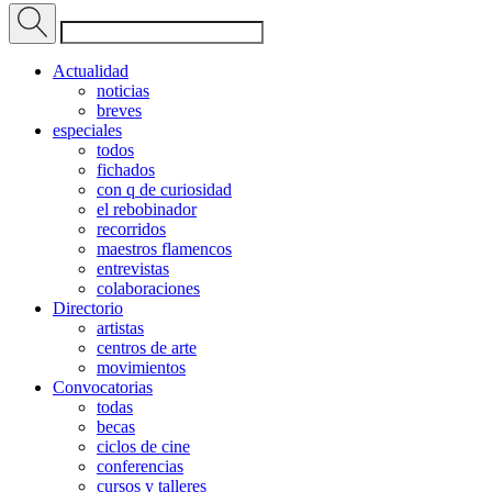
Actualidad
noticias
breves
especiales
todos
fichados
con q de curiosidad
el rebobinador
recorridos
maestros flamencos
entrevistas
colaboraciones
Directorio
artistas
centros de arte
movimientos
Convocatorias
todas
becas
ciclos de cine
conferencias
cursos y talleres