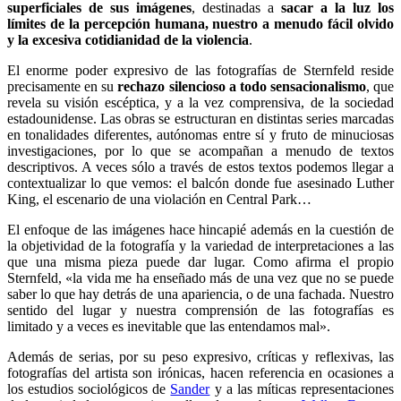
superficiales de sus imágenes
, destinadas a
sacar a la luz los
límites de la percepción humana, nuestro a menudo fácil olvido
y la excesiva cotidianidad de la violencia
.
El enorme poder expresivo de las fotografías de Sternfeld reside
precisamente en su
rechazo silencioso a todo sensacionalismo
, que
revela su visión escéptica, y a la vez comprensiva, de la sociedad
estadounidense. Las obras se estructuran en distintas series marcadas
en tonalidades diferentes, autónomas entre sí y fruto de minuciosas
investigaciones, por lo que se acompañan a menudo de textos
descriptivos. A veces sólo a través de estos textos podemos llegar a
contextualizar lo que vemos: el balcón donde fue asesinado Luther
King, el escenario de una violación en Central Park…
El enfoque de las imágenes hace hincapié además en la cuestión de
la objetividad de la fotografía y la variedad de interpretaciones a las
que una misma pieza puede dar lugar. Como afirma el propio
Sternfeld, «la vida me ha enseñado más de una vez que no se puede
saber lo que hay detrás de una apariencia, o de una fachada. Nuestro
sentido del lugar y nuestra comprensión de las fotografías es
limitado y a veces es inevitable que las entendamos mal».
Además de serias, por su peso expresivo, críticas y reflexivas, las
fotografías del artista son irónicas, hacen referencia en ocasiones a
los estudios sociológicos de
Sander
y a las míticas representaciones