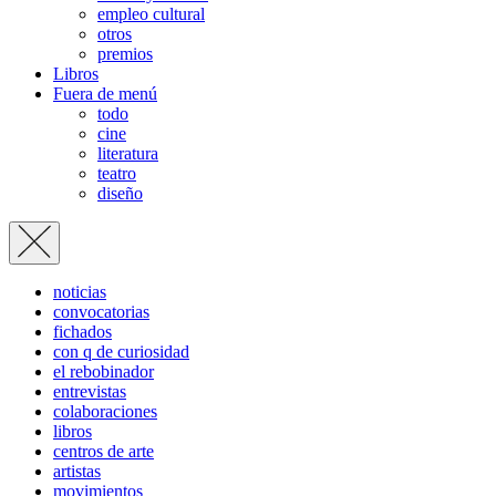
empleo cultural
otros
premios
Libros
Fuera de menú
todo
cine
literatura
teatro
diseño
noticias
convocatorias
fichados
con q de curiosidad
el rebobinador
entrevistas
colaboraciones
libros
centros de arte
artistas
movimientos