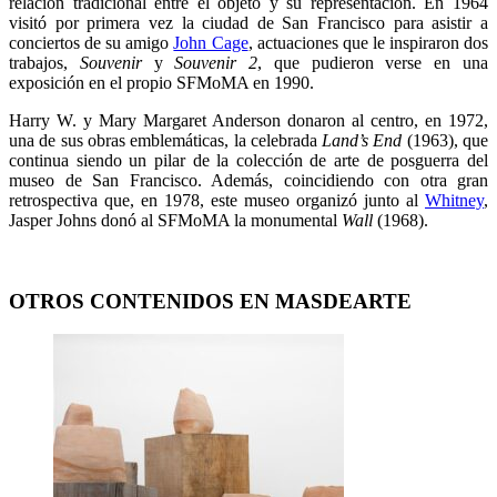
relación tradicional entre el objeto y su representación. En 1964
visitó por primera vez la ciudad de San Francisco para asistir a
conciertos de su amigo
John Cage
, actuaciones que le inspiraron dos
trabajos,
Souvenir
y
Souvenir 2
, que pudieron verse en una
exposición en el propio SFMoMA en 1990.
Harry W. y Mary Margaret Anderson donaron al centro, en 1972,
una de sus obras emblemáticas, la celebrada
Land’s End
(1963), que
continua siendo un pilar de la colección de arte de posguerra del
museo de San Francisco. Además, coincidiendo con otra gran
retrospectiva que, en 1978, este museo organizó junto al
Whitney
,
Jasper Johns donó al SFMoMA la monumental
Wall
(1968).
OTROS CONTENIDOS EN MASDEARTE