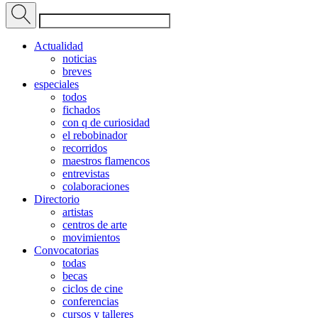
Actualidad
noticias
breves
especiales
todos
fichados
con q de curiosidad
el rebobinador
recorridos
maestros flamencos
entrevistas
colaboraciones
Directorio
artistas
centros de arte
movimientos
Convocatorias
todas
becas
ciclos de cine
conferencias
cursos y talleres