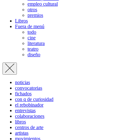
empleo cultural
otros
premios
Libros
Fuera de menú
todo
cine
literatura
teatro
diseño
noticias
convocatorias
fichados
con q de curiosidad
el rebobinador
entrevistas
colaboraciones
libros
centros de arte
artistas
movimientos