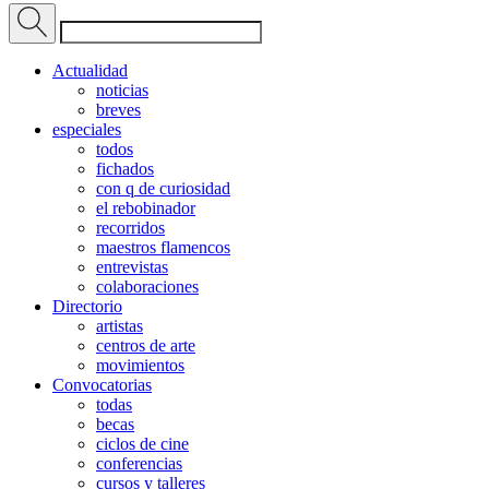
Actualidad
noticias
breves
especiales
todos
fichados
con q de curiosidad
el rebobinador
recorridos
maestros flamencos
entrevistas
colaboraciones
Directorio
artistas
centros de arte
movimientos
Convocatorias
todas
becas
ciclos de cine
conferencias
cursos y talleres