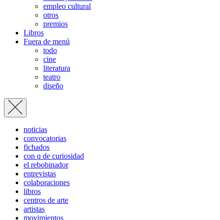
empleo cultural
otros
premios
Libros
Fuera de menú
todo
cine
literatura
teatro
diseño
noticias
convocatorias
fichados
con q de curiosidad
el rebobinador
entrevistas
colaboraciones
libros
centros de arte
artistas
movimientos