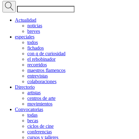
Actualidad
noticias
breves
especiales
todos
fichados
con q de curiosidad
el rebobinador
recorridos
maestros flamencos
entrevistas
colaboraciones
Directorio
artistas
centros de arte
movimientos
Convocatorias
todas
becas
ciclos de cine
conferencias
cursos y talleres