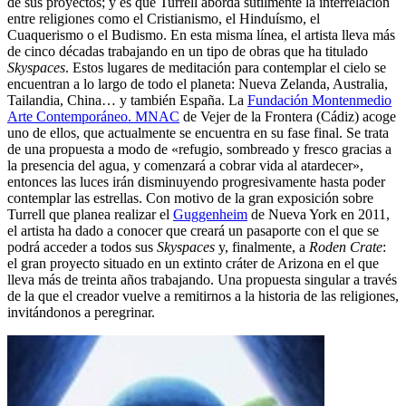
de sus proyectos; y es que Turrell aborda sutilmente la interrelación
entre religiones como el Cristianismo, el Hinduísmo, el
Cuaquerismo o el Budismo. En esta misma línea, el artista lleva más
de cinco décadas trabajando en un tipo de obras que ha titulado
Skyspaces
. Estos lugares de meditación para contemplar el cielo se
encuentran a lo largo de todo el planeta: Nueva Zelanda, Australia,
Tailandia, China… y también España. La
Fundación Montenmedio
Arte Contemporáneo. MNAC
de Vejer de la Frontera (Cádiz) acoge
uno de ellos, que actualmente se encuentra en su fase final. Se trata
de una propuesta a modo de «refugio, sombreado y fresco gracias a
la presencia del agua, y comenzará a cobrar vida al atardecer»,
entonces las luces irán disminuyendo progresivamente hasta poder
contemplar las estrellas. Con motivo de la gran exposición sobre
Turrell que planea realizar el
Guggenheim
de Nueva York en 2011,
el artista ha dado a conocer que creará un pasaporte con el que se
podrá acceder a todos sus
Skyspaces
y, finalmente, a
Roden Crate
:
el gran proyecto situado en un extinto cráter de Arizona en el que
lleva más de treinta años trabajando. Una propuesta singular a través
de la que el creador vuelve a remitirnos a la historia de las religiones,
invitándonos a peregrinar.