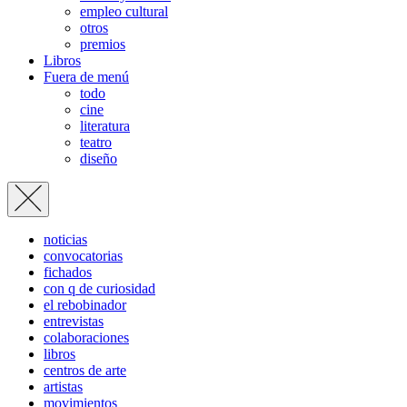
empleo cultural
otros
premios
Libros
Fuera de menú
todo
cine
literatura
teatro
diseño
noticias
convocatorias
fichados
con q de curiosidad
el rebobinador
entrevistas
colaboraciones
libros
centros de arte
artistas
movimientos