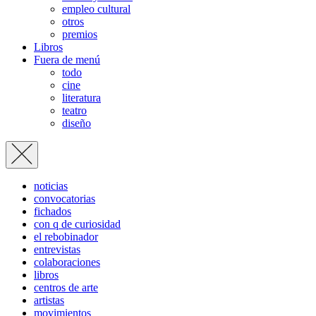
empleo cultural
otros
premios
Libros
Fuera de menú
todo
cine
literatura
teatro
diseño
noticias
convocatorias
fichados
con q de curiosidad
el rebobinador
entrevistas
colaboraciones
libros
centros de arte
artistas
movimientos