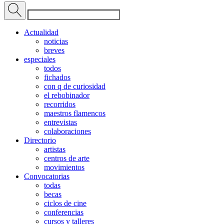
Actualidad
noticias
breves
especiales
todos
fichados
con q de curiosidad
el rebobinador
recorridos
maestros flamencos
entrevistas
colaboraciones
Directorio
artistas
centros de arte
movimientos
Convocatorias
todas
becas
ciclos de cine
conferencias
cursos y talleres