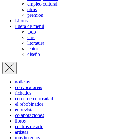
empleo cultural
otros
premios
Libros
Fuera de menú
todo
cine
literatura
teatro
diseño
noticias
convocatorias
fichados
con q de curiosidad
el rebobinador
entrevistas
colaboraciones
libros
centros de arte
artistas
movimientos