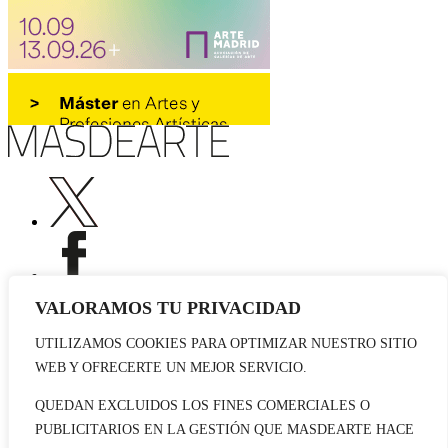
VALORAMOS TU PRIVACIDAD
UTILIZAMOS COOKIES PARA OPTIMIZAR NUESTRO SITIO
Publicidad
WEB Y OFRECERTE UN MEJOR SERVICIO.
Staff
Contacto
QUEDAN EXCLUIDOS LOS FINES COMERCIALES O
PUBLICITARIOS EN LA GESTIÓN QUE MASDEARTE HACE
© 2026 masdearte. Información de exposiciones, museos y artistas