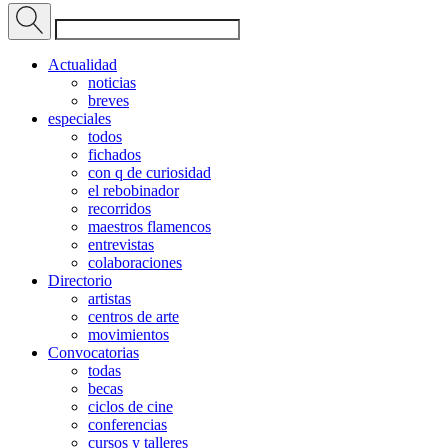
Actualidad
noticias
breves
especiales
todos
fichados
con q de curiosidad
el rebobinador
recorridos
maestros flamencos
entrevistas
colaboraciones
Directorio
artistas
centros de arte
movimientos
Convocatorias
todas
becas
ciclos de cine
conferencias
cursos y talleres