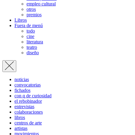
empleo cultural
otros
premios
Libros
Fuera de menú
todo
cine
literatura
teatro
diseño
noticias
convocatorias
fichados
con q de curiosidad
el rebobinador
entrevistas
colaboraciones
libros
centros de arte
artistas
movimientos