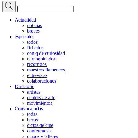
Actualidad
noticias
breves
especiales
todos
fichados
con q de curiosidad
el rebobinador
recorridos
maestros flamencos
entrevistas
colaboraciones
Directorio
artistas
centros de arte
movimientos
Convocatorias
todas
becas
ciclos de cine
conferencias
cursos y talleres