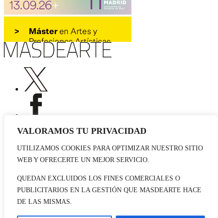
VALORAMOS TU PRIVACIDAD
UTILIZAMOS COOKIES PARA OPTIMIZAR NUESTRO SITIO
Publicidad
WEB Y OFRECERTE UN MEJOR SERVICIO.
Staff
Contacto
QUEDAN EXCLUIDOS LOS FINES COMERCIALES O
PUBLICITARIOS EN LA GESTIÓN QUE MASDEARTE HACE
© 2026 masdearte. Información de exposiciones, museos y artistas
DE LAS MISMAS.
Aviso legal
Política de cookies