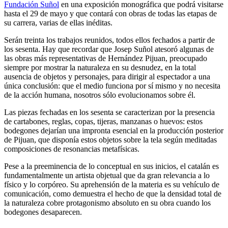
Fundación Suñol
en una exposición monográfica que podrá visitarse
hasta el 29 de mayo y que contará con obras de todas las etapas de
su carrera, varias de ellas inéditas.
Serán treinta los trabajos reunidos, todos ellos fechados a partir de
los sesenta. Hay que recordar que Josep Suñol atesoró algunas de
las obras más representativas de Hernández Pijuan, preocupado
siempre por mostrar la naturaleza en su desnudez, en la total
ausencia de objetos y personajes, para dirigir al espectador a una
única conclusión: que el medio funciona por sí mismo y no necesita
de la acción humana, nosotros sólo evolucionamos sobre él.
Las piezas fechadas en los sesenta se caracterizan por la presencia
de cartabones, reglas, copas, tijeras, manzanas o huevos: estos
bodegones dejarían una impronta esencial en la producción posterior
de Pijuan, que disponía estos objetos sobre la tela según meditadas
composiciones de resonancias metafísicas.
Pese a la preeminencia de lo conceptual en sus inicios, el catalán es
fundamentalmente un artista objetual que da gran relevancia a lo
físico y lo corpóreo. Su aprehensión de la materia es su vehículo de
comunicación, como demuestra el hecho de que la densidad total de
la naturaleza cobre protagonismo absoluto en su obra cuando los
bodegones desaparecen.