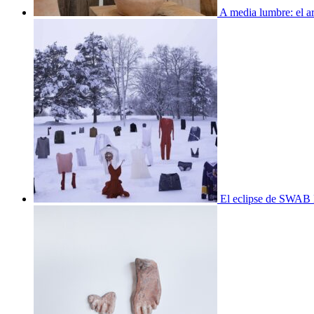
A media lumbre: el ar
El eclipse de SWAB 