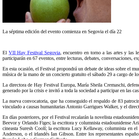
La séptima edición del evento comienza en Segovia el día 22
El
VII Hay Festival Segovia
, encuentro en torno a las artes y las l
participarán en 67 eventos, entre lecturas, debates, conversaciones, exp
En esta ocasión, el Festival propondrá un debate de ideas sobre el mund
música de la mano de un concierto gratuito el sábado 29 a cargo de l
La directora de Hay Festival Europa, María Sheila Cremaschi, defend
generado por la crisis e invitó a toda la sociedad a participar en las 
La nueva convocatoria, que ha conseguido el respaldo de 83 patrocinad
vinculado a causas humanitarias Antonio Garrigues Walker, y el direc
En días posteriores, por el Festival recalarán la novelista estadounid
Beevor y Orlando Figes; la escritora y columnista estadounidense Ar
cineasta Suresh Coolí; la escritora Lucy Kellaway, columnista en el
Anderson, o el irlandés Ian Gibson. Entre los representantes españ