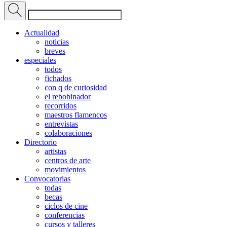
Actualidad
noticias
breves
especiales
todos
fichados
con q de curiosidad
el rebobinador
recorridos
maestros flamencos
entrevistas
colaboraciones
Directorio
artistas
centros de arte
movimientos
Convocatorias
todas
becas
ciclos de cine
conferencias
cursos y talleres