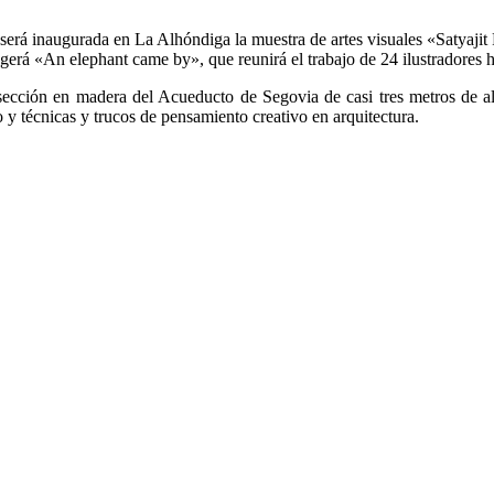
erá inaugurada en La Alhóndiga la muestra de artes visuales «Satyajit 
rá «An elephant came by», que reunirá el trabajo de 24 ilustradores ho
na sección en madera del Acueducto de Segovia de casi tres metros de
a o y técnicas y trucos de pensamiento creativo en arquitectura.