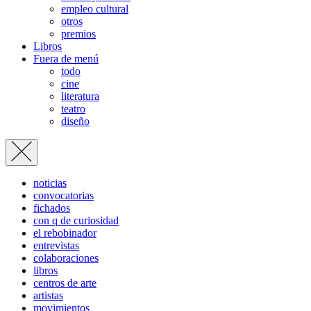
empleo cultural
otros
premios
Libros
Fuera de menú
todo
cine
literatura
teatro
diseño
noticias
convocatorias
fichados
con q de curiosidad
el rebobinador
entrevistas
colaboraciones
libros
centros de arte
artistas
movimientos