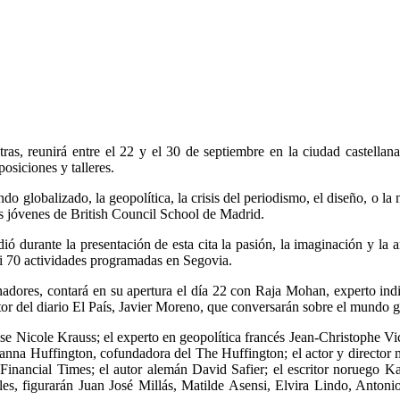
etras, reunirá entre el 22 y el 30 de septiembre en la ciudad castellan
osiciones y talleres.
o globalizado, la geopolítica, la crisis del periodismo, el diseño, o la n
os jóvenes de British Council School de Madrid.
ió durante la presentación de esta cita la pasión, la imaginación y la
casi 70 actividades programadas en Segovia.
ores, contará en su apertura el día 22 con Raja Mohan, experto indio e
tor del diario El País, Javier Moreno, que conversarán sobre el mundo g
ense Nicole Krauss; el experto en geopolítica francés Jean-Christophe Vic
ianna Huffington, cofundadora del The Huffington; el actor y directo
 Financial Times; el autor alemán David Safier; el escritor noruego K
oles, figurarán Juan José Millás, Matilde Asensi, Elvira Lindo, Anto