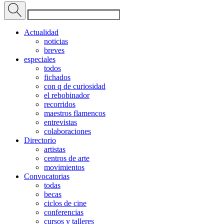
Actualidad
noticias
breves
especiales
todos
fichados
con q de curiosidad
el rebobinador
recorridos
maestros flamencos
entrevistas
colaboraciones
Directorio
artistas
centros de arte
movimientos
Convocatorias
todas
becas
ciclos de cine
conferencias
cursos y talleres