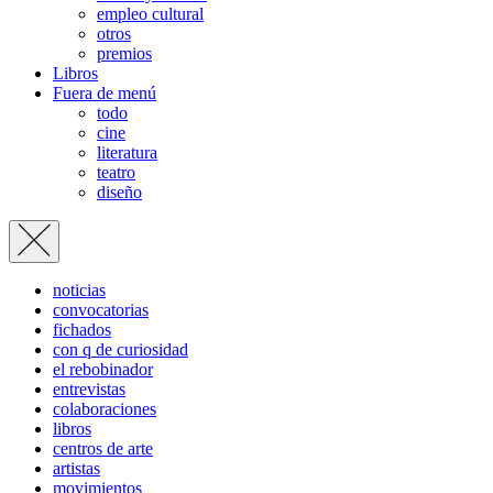
empleo cultural
otros
premios
Libros
Fuera de menú
todo
cine
literatura
teatro
diseño
noticias
convocatorias
fichados
con q de curiosidad
el rebobinador
entrevistas
colaboraciones
libros
centros de arte
artistas
movimientos