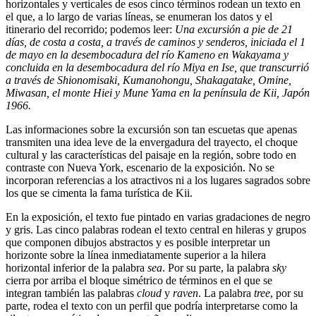
horizontales y verticales de esos cinco términos rodean un texto en
el que, a lo largo de varias líneas, se enumeran los datos y el
itinerario del recorrido; podemos leer:
Una excursión a pie de 21
días, de costa a costa, a través de caminos y senderos, iniciada el 1
de mayo en la desembocadura del río Kameno en Wakayama y
concluida en la desembocadura del río Miya en Ise, que transcurrió
a través de Shionomisaki, Kumanohongu, Shakagatake, Omine,
Miwasan, el monte Hiei y Mune Yama en la península de Kii, Japón
1966.
Las informaciones sobre la excursión son tan escuetas que apenas
transmiten una idea leve de la envergadura del trayecto, el choque
cultural y las características del paisaje en la región, sobre todo en
contraste con Nueva York, escenario de la exposición. No se
incorporan referencias a los atractivos ni a los lugares sagrados sobre
los que se cimenta la fama turística de Kii.
En la exposición, el texto fue pintado en varias gradaciones de negro
y gris. Las cinco palabras rodean el texto central en hileras y grupos
que componen dibujos abstractos y es posible interpretar un
horizonte sobre la línea inmediatamente superior a la hilera
horizontal inferior de la palabra
sea
. Por su parte, la palabra
sky
cierra por arriba el bloque simétrico de términos en el que se
integran también las palabras
cloud
y
raven
. La palabra
tree
, por su
parte, rodea el texto con un perfil que podría interpretarse como la