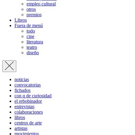
empleo cultural
otros
premios
Libros
Fuera de menú
todo
cine
literatura
teatro
diseño
noticias
convocatorias
fichados
con q de curiosidad
el rebobinador
entrevistas
colaboraciones
libros
centros de arte
artistas
movimientos