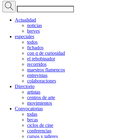
Actualidad
noticias
breves
especiales
todos
fichados
con q de curiosidad
el rebobinador
recorridos
maestros flamencos
entrevistas
colaboraciones
Directorio
artistas
centros de arte
movimientos
Convocatorias
todas
becas
ciclos de cine
conferencias
cursos y talleres