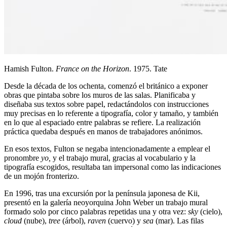
Hamish Fulton.
France on the Horizon
. 1975. Tate
Desde la década de los ochenta, comenzó el británico a exponer
obras que pintaba sobre los muros de las salas. Planificaba y
diseñaba sus textos sobre papel, redactándolos con instrucciones
muy precisas en lo referente a tipografía, color y tamaño, y también
en lo que al espaciado entre palabras se refiere. La realización
práctica quedaba después en manos de trabajadores anónimos.
En esos textos, Fulton se negaba intencionadamente a emplear el
pronombre
yo,
y el trabajo mural, gracias al vocabulario y la
tipografía escogidos, resultaba tan impersonal como las indicaciones
de un mojón fronterizo.
En 1996, tras una excursión por la península japonesa de Kii,
presentó en la galería neoyorquina John Weber un trabajo mural
formado solo por cinco palabras repetidas una y otra vez:
sky
(cielo),
cloud
(nube),
tree
(árbol),
raven
(cuervo) y
sea
(mar). Las filas