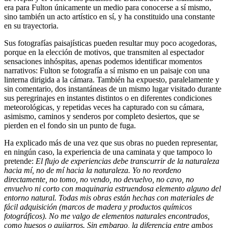
era para Fulton únicamente un medio para conocerse a sí mismo,
sino también un acto artístico en sí, y ha constituido una constante
en su trayectoria.
Sus fotografías paisajísticas pueden resultar muy poco acogedoras,
porque en la elección de motivos, que transmiten al espectador
sensaciones inhóspitas, apenas podemos identificar momentos
narrativos: Fulton se fotografía a sí mismo en un paisaje con una
linterna dirigida a la cámara. También ha expuesto, paralelamente y
sin comentario, dos instantáneas de un mismo lugar visitado durante
sus peregrinajes en instantes distintos o en diferentes condiciones
meteorológicas, y repetidas veces ha capturado con su cámara,
asimismo, caminos y senderos por completo desiertos, que se
pierden en el fondo sin un punto de fuga.
Ha explicado más de una vez que sus obras no pueden representar,
en ningún caso, la experiencia de una caminata y que tampoco lo
pretende:
El flujo de experiencias debe transcurrir de la naturaleza
hacia mí, no de mí hacia la naturaleza. Yo no reordeno
directamente, no tomo, no vendo, no devuelvo, no cavo, no
envuelvo ni corto con maquinaria estruendosa elemento alguno del
entorno natural. Todas mis obras están hechas con materiales de
fácil adquisición (marcos de madera y productos químicos
fotográficos). No me valgo de elementos naturales encontrados,
como huesos o guijarros. Sin embargo, la diferencia entre ambos