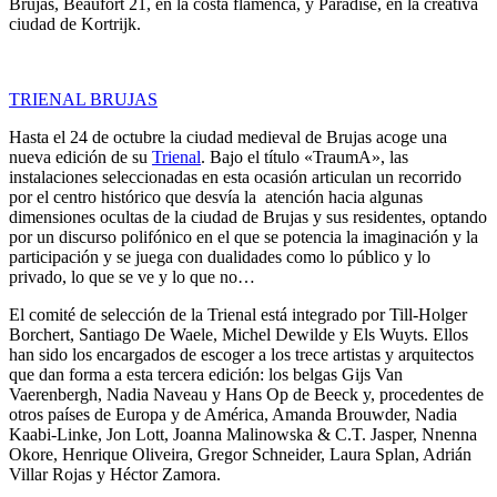
Brujas, Beaufort 21, en la costa flamenca, y Paradise, en la creativa
ciudad de Kortrijk.
TRIENAL BRUJAS
Hasta el 24 de octubre la ciudad medieval de Brujas acoge una
nueva edición de su
Trienal
. Bajo el título «TraumA», las
instalaciones seleccionadas en esta ocasión articulan un recorrido
por el centro histórico que desvía la atención hacia algunas
dimensiones ocultas de la ciudad de Brujas y sus residentes, optando
por un discurso polifónico en el que se potencia la imaginación y la
participación y se juega con dualidades como lo público y lo
privado, lo que se ve y lo que no…
El comité de selección de la Trienal está integrado por Till-Holger
Borchert, Santiago De Waele, Michel Dewilde y Els Wuyts. Ellos
han sido los encargados de escoger a los trece artistas y arquitectos
que dan forma a esta tercera edición: los belgas Gijs Van
Vaerenbergh, Nadia Naveau y Hans Op de Beeck y, procedentes de
otros países de Europa y de América, Amanda Brouwder, Nadia
Kaabi-Linke, Jon Lott, Joanna Malinowska & C.T. Jasper, Nnenna
Okore, Henrique Oliveira, Gregor Schneider, Laura Splan, Adrián
Villar Rojas y Héctor Zamora.