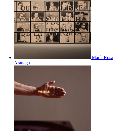
María Rosa
Aránega