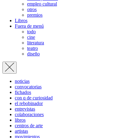
empleo cultural
otros
premios
Libros
Fuera de menú
todo
cine
literatura
teatro
diseño
noticias
convocatorias
fichados
con q de curiosidad
el rebobinador
entrevistas
colaboraciones
libros
centros de arte
artistas
movimientos