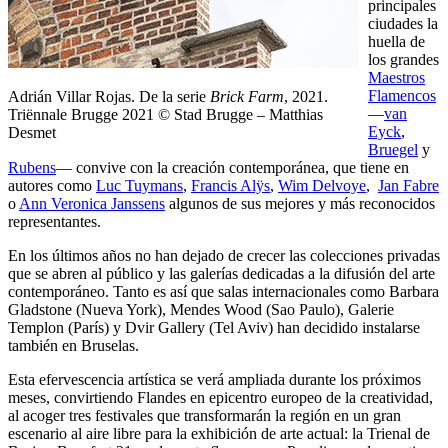
principales
ciudades la
huella de
los grandes
Maestros
Flamencos
Adrián Villar Rojas. De la serie
Brick Farm
, 2021.
—
van
Triënnale Brugge 2021 © Stad Brugge – Matthias
Eyck
,
Desmet
Bruegel
y
Rubens
— convive con la creación contemporánea, que tiene en
autores como
Luc Tuymans
,
Francis Alÿs
,
Wim Delvoye
,
Jan Fabre
o
Ann Veronica Janssens
algunos de sus mejores y más reconocidos
representantes.
En los últimos años no han dejado de crecer las colecciones privadas
que se abren al público y las galerías dedicadas a la difusión del arte
contemporáneo. Tanto es así que salas internacionales como Barbara
Gladstone (Nueva York), Mendes Wood (Sao Paulo), Galerie
Templon (París) y Dvir Gallery (Tel Aviv) han decidido instalarse
también en Bruselas.
Esta efervescencia artística se verá ampliada durante los próximos
meses, convirtiendo Flandes en epicentro europeo de la creatividad,
al acoger tres festivales que transformarán la región en un gran
escenario al aire libre para la exhibición de arte actual: la Trienal de