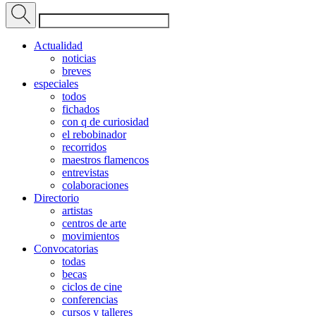
Actualidad
noticias
breves
especiales
todos
fichados
con q de curiosidad
el rebobinador
recorridos
maestros flamencos
entrevistas
colaboraciones
Directorio
artistas
centros de arte
movimientos
Convocatorias
todas
becas
ciclos de cine
conferencias
cursos y talleres