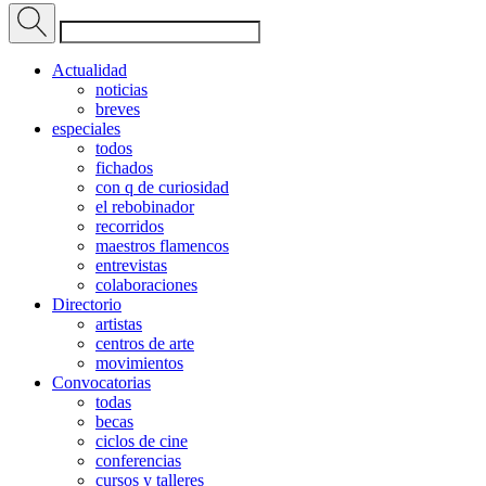
Actualidad
noticias
breves
especiales
todos
fichados
con q de curiosidad
el rebobinador
recorridos
maestros flamencos
entrevistas
colaboraciones
Directorio
artistas
centros de arte
movimientos
Convocatorias
todas
becas
ciclos de cine
conferencias
cursos y talleres