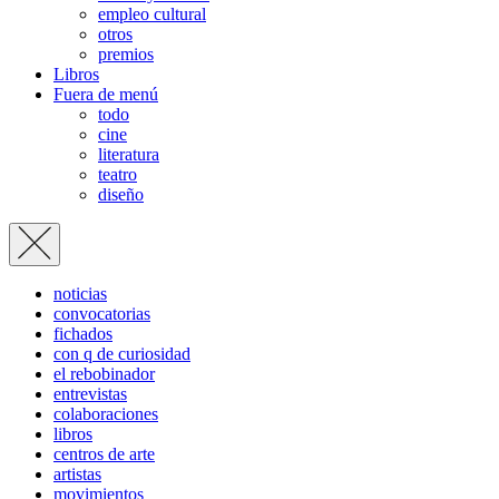
empleo cultural
otros
premios
Libros
Fuera de menú
todo
cine
literatura
teatro
diseño
noticias
convocatorias
fichados
con q de curiosidad
el rebobinador
entrevistas
colaboraciones
libros
centros de arte
artistas
movimientos