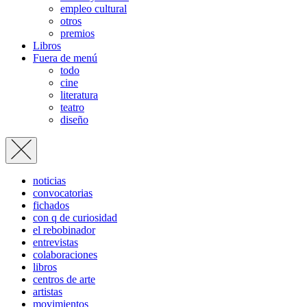
empleo cultural
otros
premios
Libros
Fuera de menú
todo
cine
literatura
teatro
diseño
noticias
convocatorias
fichados
con q de curiosidad
el rebobinador
entrevistas
colaboraciones
libros
centros de arte
artistas
movimientos