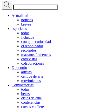
Actualidad
noticias
breves
especiales
todos
fichados
con q de curiosidad
el rebobinador
recorridos
maestros flamencos
entrevistas
colaboraciones
Directorio
artistas
centros de arte
movimientos
Convocatorias
todas
becas
ciclos de cine
conferencias
cursos y talleres