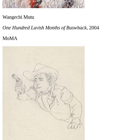
Wangechi Mutu
One Hundred Lavish Months of Buswhack
, 2004
MoMA