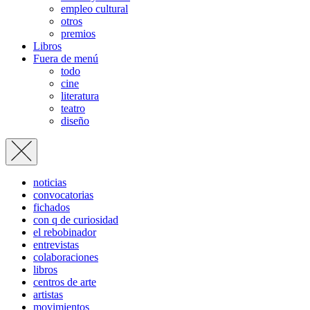
empleo cultural
otros
premios
Libros
Fuera de menú
todo
cine
literatura
teatro
diseño
noticias
convocatorias
fichados
con q de curiosidad
el rebobinador
entrevistas
colaboraciones
libros
centros de arte
artistas
movimientos