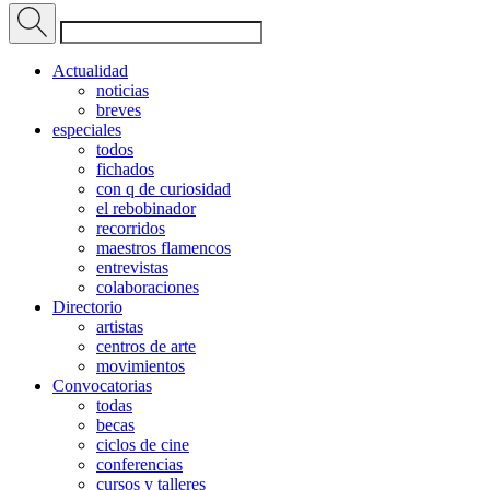
Actualidad
noticias
breves
especiales
todos
fichados
con q de curiosidad
el rebobinador
recorridos
maestros flamencos
entrevistas
colaboraciones
Directorio
artistas
centros de arte
movimientos
Convocatorias
todas
becas
ciclos de cine
conferencias
cursos y talleres