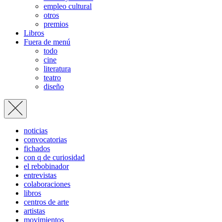
empleo cultural
otros
premios
Libros
Fuera de menú
todo
cine
literatura
teatro
diseño
noticias
convocatorias
fichados
con q de curiosidad
el rebobinador
entrevistas
colaboraciones
libros
centros de arte
artistas
movimientos