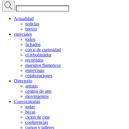
Actualidad
noticias
breves
especiales
todos
fichados
con q de curiosidad
el rebobinador
recorridos
maestros flamencos
entrevistas
colaboraciones
Directorio
artistas
centros de arte
movimientos
Convocatorias
todas
becas
ciclos de cine
conferencias
cursos y talleres