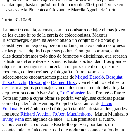
calidad que, hasta el próximo 1 de marzo de 2009, podrá verse en
las salas de la Pinacoteca Giovanni e Marella Agnelli de Turín.
Turín, 31/10/08
La muestra cuenta, además, con un comisario de lujo: el más joven
de los cuatro hijos de la pareja de coleccionistas, Magnus
Bischofberger, quien ha seleccionado un conjunto de obras que
constituyen un pequeño, pero importante, núcleo dentro del grueso
de las piezas adquiridas por sus padres. Con gran sorpresa, entre
ellas descubriremos todo tipo de formatos y disciplinas, que repasan
la historia del arte desde sus inicios hasta la actualidad. Los grandes
objetos arqueológicos se mezclan con piezas de diseño, de arte
moderno, contemporáneo y fotografía. Entre los artistas
seleccionados encontraremos piezas de
Miquel Barceló
,
Basquiat
,
Enzo Cucchi
,
Dokoupil
o
Damien Hirst
; y en el ámbito del diseño
destacan algunos personajes vinculados con el mundo del arte y la
arquitectura como Alvar Aalto,
Le Corbusier
, Jean Prouvé o Ettore
Sottsass; junto a cuyas obras se podrán ver algunas curiosas piezas,
como la platería de Henning Koppel o la cerámica de
Lucio
Fontana
. En el ámbito de la fotografía también destacan los grandes
nombres:
Richard Avedon
,
Robert Mapplethorpe
, Martin Munkazi o
Irving Penn
son algunos de ellos. «Dalla prehistoria al futuro.
Capolavori della collezione Bischofberger» es, por tanto, un
acontecimiento único gracias al que podremos conocer a fondo un