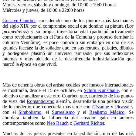
Martes, viernes, sábado y domingo, de 10:00 a 19:00 horas
Miércoles y jueves, de 10:00 a 22:00 horas
Gustave Courbet
, considerado uno de los pintores más fascinantes
del siglo XIX por el compromiso social que dominó su pintura (
Los
picapedreros
) y su propia trayectoria vital (participó activamente
como revolucionario en el París de la Comuna y propuso derribar la
columna Vendôme), es poco conocido sin embargo en otra de sus
grandes facetas: la de soñador que, en sus retratos, paisajes, dibujos
y bodegones plasmó un universo tamizado por sus reflexiones
internas y muy alejado de la desenfrenada industrialización que
marcó la época en que vivió.
Más de ochenta obras del artista cedidas por museos internacionales
se mostrarán, desde el 15 de octubre, en
Schirn Kunsthalle
, con el
objetivo de analizar a este otro Courbet, que, partiendo de los puntos
de vista del
Romanticismo
alemán, desarrollaría una poética visión
de lo moderno que conectaría más tarde con
Cézanne
y
Picasso
y
con el
Simbolismo
, el
Surrealismo
y el
Realismo Mágico
. Se
abordará también la influencia del creador galo en autores
contemporáneos como
Neo Rauch
o
Gerhard Richter
.
Muchas de las piezas presentes en la exhibición, una de las más