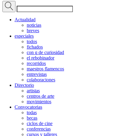
Actualidad
noticias
breves
especiales
todos
fichados
con q de curiosidad
el rebobinador
recorridos
maestros flamencos
entrevistas
colaboraciones
Directorio
artistas
centros de arte
movimientos
Convocatorias
todas
becas
ciclos de cine
conferencias
cursos y talleres