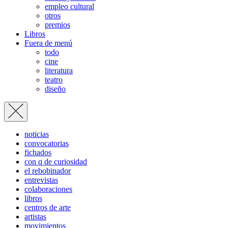
empleo cultural
otros
premios
Libros
Fuera de menú
todo
cine
literatura
teatro
diseño
noticias
convocatorias
fichados
con q de curiosidad
el rebobinador
entrevistas
colaboraciones
libros
centros de arte
artistas
movimientos