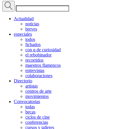
Actualidad
noticias
breves
especiales
todos
fichados
con q de curiosidad
el rebobinador
recorridos
maestros flamencos
entrevistas
colaboraciones
Directorio
artistas
centros de arte
movimientos
Convocatorias
todas
becas
ciclos de cine
conferencias
cursos y talleres