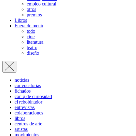
empleo cultural
otros
premios
Libros
Fuera de menú
todo
cine
literatura
teatro
diseño
noticias
convocatorias
fichados
con q de curiosidad
el rebobinador
entrevistas
colaboraciones
libros
centros de arte
artistas
movimientos