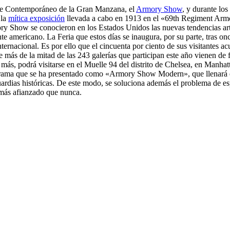
Arte Contemporáneo de la Gran Manzana, el
Armory Show
, y durante los
 la
mítica exposición
llevada a cabo en 1913 en el «69th Regiment Armor
ory Show se conocieron en los Estados Unidos las nuevas tendencias ar
nte americano. La Feria que estos días se inaugura, por su parte, tras
internacional. Es por ello que el cincuenta por ciento de sus visitantes 
e más de la mitad de las 243 galerías que participan este año vienen de
ás, podrá visitarse en el Muelle 94 del distrito de Chelsea, en Manhatt
rograma que se ha presentado como «Armory Show Modern», que llenará e
uardias históricas. De este modo, se soluciona además el problema de esp
e más afianzado que nunca.