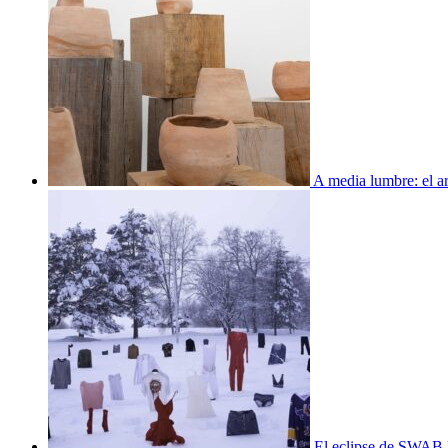
A media lumbre: el ar
El eclipse de SWAB 