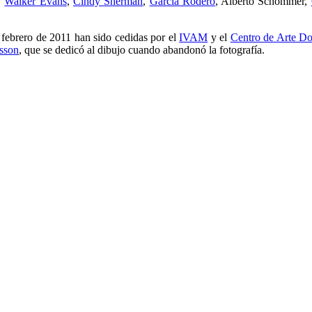
,
Walker Evans
,
Cindy Sherman
,
García Rodero
, Alberto Schommer,
 febrero de 2011 han sido cedidas por el
IVAM
y el
Centro de Arte D
esson
, que se dedicó al dibujo cuando abandonó la fotografía.