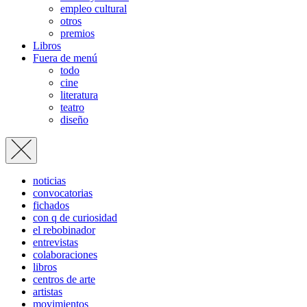
empleo cultural
otros
premios
Libros
Fuera de menú
todo
cine
literatura
teatro
diseño
noticias
convocatorias
fichados
con q de curiosidad
el rebobinador
entrevistas
colaboraciones
libros
centros de arte
artistas
movimientos