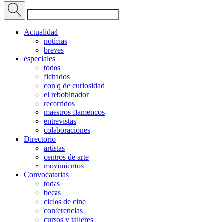
Actualidad
noticias
breves
especiales
todos
fichados
con q de curiosidad
el rebobinador
recorridos
maestros flamencos
entrevistas
colaboraciones
Directorio
artistas
centros de arte
movimientos
Convocatorias
todas
becas
ciclos de cine
conferencias
cursos y talleres