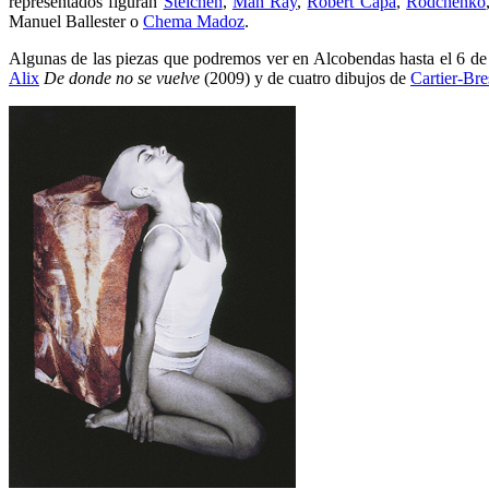
representados figuran
Steichen
,
Man Ray
,
Robert Capa
,
Rodchenko
Manuel Ballester o
Chema Madoz
.
Algunas de las piezas que podremos ver en Alcobendas hasta el 6 de
Alix
De donde no se vuelve
(2009) y de cuatro dibujos de
Cartier-Br