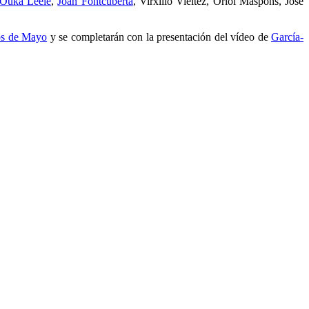
Ouka Leele
,
Joan Fontcuberta
, Virxilio Vieitez, Oriol Maspons, José
os de Mayo
y se completarán con la presentación del vídeo de
García-