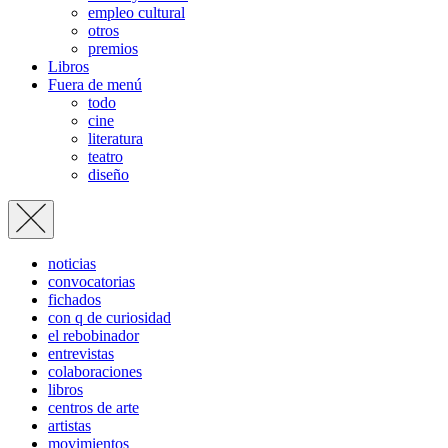
empleo cultural
otros
premios
Libros
Fuera de menú
todo
cine
literatura
teatro
diseño
noticias
convocatorias
fichados
con q de curiosidad
el rebobinador
entrevistas
colaboraciones
libros
centros de arte
artistas
movimientos