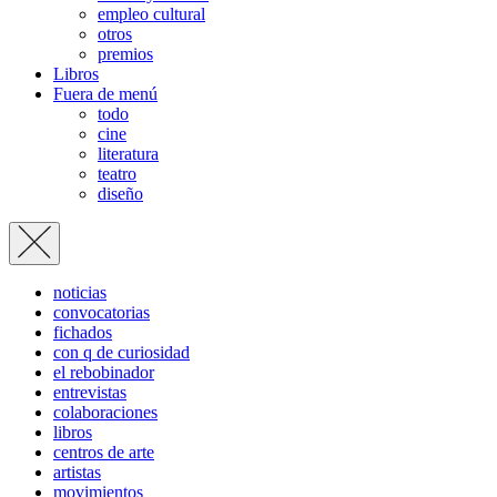
empleo cultural
otros
premios
Libros
Fuera de menú
todo
cine
literatura
teatro
diseño
noticias
convocatorias
fichados
con q de curiosidad
el rebobinador
entrevistas
colaboraciones
libros
centros de arte
artistas
movimientos