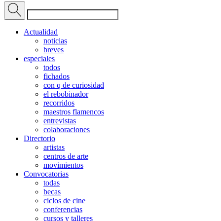
Actualidad
noticias
breves
especiales
todos
fichados
con q de curiosidad
el rebobinador
recorridos
maestros flamencos
entrevistas
colaboraciones
Directorio
artistas
centros de arte
movimientos
Convocatorias
todas
becas
ciclos de cine
conferencias
cursos y talleres