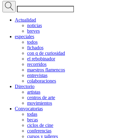
Actualidad
noticias
breves
especiales
todos
fichados
con q de curiosidad
el rebobinador
recorridos
maestros flamencos
entrevistas
colaboraciones
Directorio
artistas
centros de arte
movimientos
Convocatorias
todas
becas
ciclos de cine
conferencias
cursos y talleres