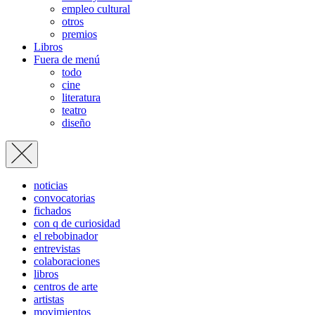
empleo cultural
otros
premios
Libros
Fuera de menú
todo
cine
literatura
teatro
diseño
noticias
convocatorias
fichados
con q de curiosidad
el rebobinador
entrevistas
colaboraciones
libros
centros de arte
artistas
movimientos