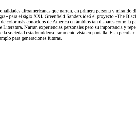
ersonalidades afroamericanas que narran, en primera persona y mirando d
a» para el siglo XXI. Greenfield-Sanders ideó el proyecto «The Black Lis
 de color más conocidos de América en ámbitos tan dispares como la polí
 Literatura. Narran experiencias personales pero su importancia y repe
 la sociedad estadounidense raramente vista en pantalla. Esta peculiar «
jemplo para generaciones futuras.